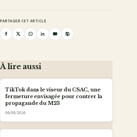
PARTAGER CET ARTICLE
Copier
Partager
Partager
Partager
Partager
Partager
le
lien
sur
sur
sur
sur
par
Facebook
X
WhatsApp
LinkedIn
e-
mail
À lire aussi
TikTok dans le viseur du CSAC, une
fermeture envisagée pour contrer la
propagande du M23
06/08/2026