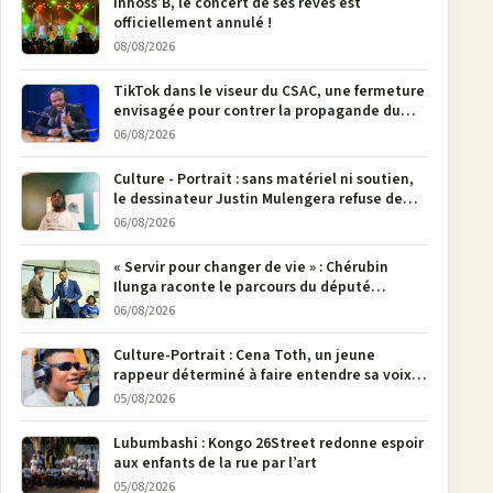
Innoss’B, le concert de ses rêves est
officiellement annulé !
08/08/2026
TikTok dans le viseur du CSAC, une fermeture
envisagée pour contrer la propagande du
M23
06/08/2026
Culture - Portrait : sans matériel ni soutien,
le dessinateur Justin Mulengera refuse de
poser son crayon
06/08/2026
« Servir pour changer de vie » : Chérubin
Ilunga raconte le parcours du député
national Jethro Muyombi Tshimbu en 137
06/08/2026
pages
Culture-Portrait : Cena Toth, un jeune
rappeur déterminé à faire entendre sa voix à
Bunia
05/08/2026
Lubumbashi : Kongo 26Street redonne espoir
aux enfants de la rue par l’art
05/08/2026