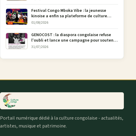
Festival Congo Mboka Vibe : la jeunesse
kinoise a enfin sa plateforme de culture
urbaine
01/08/2026
GENOCOST : la diaspora congolaise refuse
l'oubli et lance une campagne pour soutenir
la pétition FONAREV depuis Bruxelles
31/07/2026
Portail numérique dédié à la culture congolaise - actualités,
artistes, musique et patrimoine.