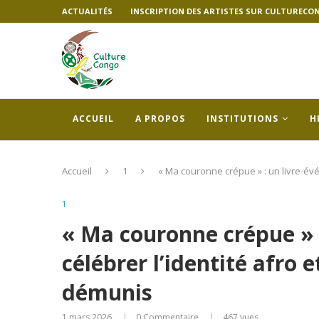
ACTUALITÉS
INSCRIPTION DES ARTISTES SUR CULTURECO
ACCUEIL
A PROPOS
INSTITUTIONS
H
Accueil
1
« Ma couronne crépue » : un livre-év
1
« Ma couronne crépue » 
célébrer l’identité afro 
démunis
1 mars 2026
0 Commentaire
467
vues