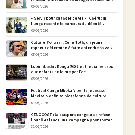
poser son crayon
06/08/2026
« Servir pour changer de vie » : Chérubin
Ilunga raconte le parcours du député
national Jethro Muyombi Tshimbu en 137
06/08/2026
pages
Culture-Portrait : Cena Toth, un jeune
rappeur déterminé à faire entendre sa voix à
Bunia
05/08/2026
Lubumbashi : Kongo 26Street redonne espoir
aux enfants de la rue par l’art
05/08/2026
Festival Congo Mboka Vibe : la jeunesse
kinoise a enfin sa plateforme de culture
urbaine
01/08/2026
GENOCOST : la diaspora congolaise refuse
l'oubli et lance une campagne pour soutenir
la pétition FONAREV depuis Bruxelles
31/07/2026