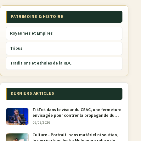
PATRIMOINE & HISTOIRE
Royaumes et Empires
Tribus
Traditions et ethnies de la RDC
DERNIERS ARTICLES
TikTok dans le viseur du CSAC, une fermeture
envisagée pour contrer la propagande du
M23
06/08/2026
Culture - Portrait : sans matériel ni soutien,
le dessinateur Justin Mulengera refuse de