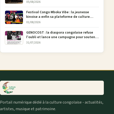
05/08/2026
Festival Congo Mboka Vibe : la jeunesse
kinoise a enfin sa plateforme de culture
urbaine
01/08/2026
GENOCOST : la diaspora congolaise refuse
l'oubli et lance une campagne pour soutenir
la pétition FONAREV depuis Bruxelles
31/07/2026
Portail numérique dédié à la culture congolaise - actualités,
artistes, musique et patrimoine.