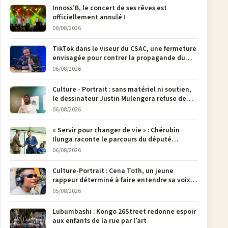
Innoss’B, le concert de ses rêves est
officiellement annulé !
08/08/2026
TikTok dans le viseur du CSAC, une fermeture
envisagée pour contrer la propagande du
M23
06/08/2026
Culture - Portrait : sans matériel ni soutien,
le dessinateur Justin Mulengera refuse de
poser son crayon
06/08/2026
« Servir pour changer de vie » : Chérubin
Ilunga raconte le parcours du député
national Jethro Muyombi Tshimbu en 137
06/08/2026
pages
Culture-Portrait : Cena Toth, un jeune
rappeur déterminé à faire entendre sa voix à
Bunia
05/08/2026
Lubumbashi : Kongo 26Street redonne espoir
aux enfants de la rue par l’art