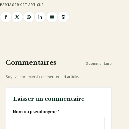
PARTAGER CET ARTICLE
Copier
Partager
Partager
Partager
Partager
Partager
le
lien
sur
sur
sur
sur
par
Facebook
X
WhatsApp
LinkedIn
e-
mail
Commentaires
0 commentaire
Soyez le premier à commenter cet article.
Laisser un commentaire
Nom ou pseudonyme *