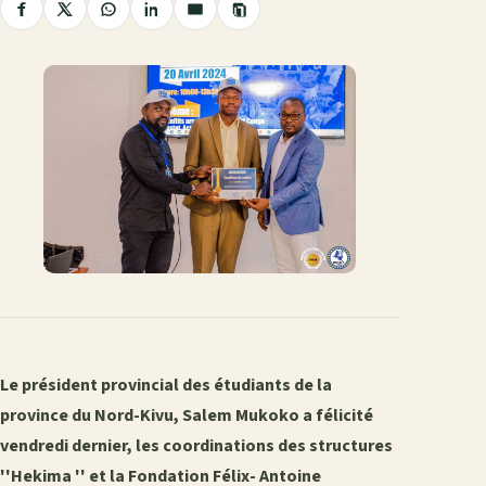
Copier
Partager
Partager
Partager
Partager
Partager
le
sur
sur
sur
sur
par
lien
Facebook
X
WhatsApp
LinkedIn
e-
mail
Le président provincial des étudiants de la
province du Nord-Kivu, Salem Mukoko a félicité
vendredi dernier, les coordinations des structures
''Hekima '' et la Fondation Félix- Antoine