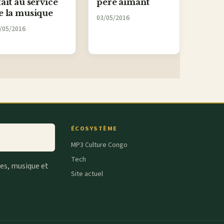
tait au service
père aimant
e la musique
03/05/2016
/05/2016
ÉCOSYSTÈME
MP3 Culture Congo
Tech
tes, musique et
Site actuel