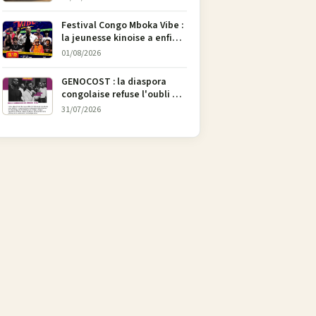
l’art
Festival Congo Mboka Vibe :
la jeunesse kinoise a enfin
sa plateforme de culture
01/08/2026
urbaine
GENOCOST : la diaspora
congolaise refuse l'oubli et
lance une campagne pour
31/07/2026
soutenir la pétition
FONAREV depuis Bruxelles