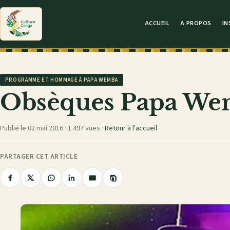
ACCUEIL
A PROPOS
IN
PROGRAMME ET HOMMAGE À PAPA WEMBA
Obsèques Papa W
Publié le 02 mai 2016 ·
1 497 vues
·
Retour à l'accueil
PARTAGER CET ARTICLE
Copier
Partager
Partager
Partager
Partager
Partager
le
sur
sur
sur
sur
par
lien
Facebook
X
WhatsApp
LinkedIn
e-
mail