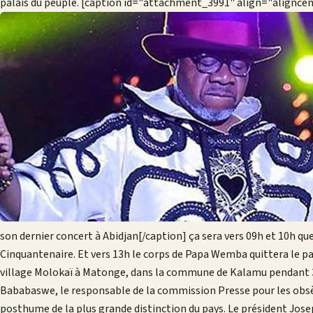
palais du peuple. [caption id="attachment_3991" align="alignce
son dernier concert à Abidjan[/caption] ça sera vers 09h et 10h que
Cinquantenaire. Et vers 13h le corps de Papa Wemba quittera le pa
village Molokaï à Matonge, dans la commune de Kalamu pendant 3
Bababaswe, le responsable de la commission Presse pour les obsè
posthume de la plus grande distinction du pays. Le président Jose