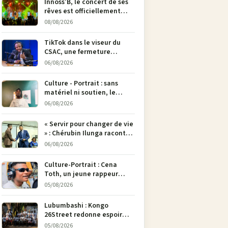
Innoss’B, le concert de ses
rêves est officiellement
annulé !
08/08/2026
TikTok dans le viseur du
CSAC, une fermeture
envisagée pour contrer la
06/08/2026
propagande du M23
Culture - Portrait : sans
matériel ni soutien, le
dessinateur Justin
06/08/2026
Mulengera refuse de poser
son crayon
« Servir pour changer de vie
» : Chérubin Ilunga raconte
le parcours du député
06/08/2026
national Jethro Muyombi
Tshimbu en 137 pages
Culture-Portrait : Cena
Toth, un jeune rappeur
déterminé à faire entendre
05/08/2026
sa voix à Bunia
Lubumbashi : Kongo
26Street redonne espoir
aux enfants de la rue par
05/08/2026