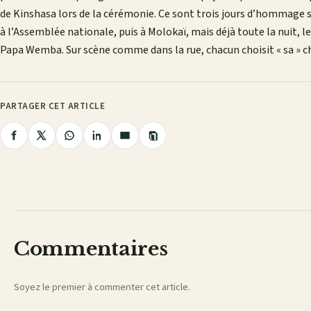
de Kinshasa lors de la cérémonie. Ce sont trois jours d’hommage 
à l’Assemblée nationale, puis à Molokaï, mais déjà toute la nuit, l
Papa Wemba. Sur scène comme dans la rue, chacun choisit « sa » c
PARTAGER CET ARTICLE
Copier
Partager
Partager
Partager
Partager
Partager
le
lien
sur
sur
sur
sur
par
Facebook
X
WhatsApp
LinkedIn
e-
mail
Commentaires
Soyez le premier à commenter cet article.