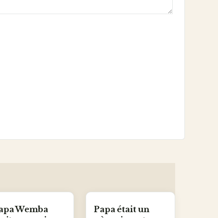
apa Wemba
Papa était un