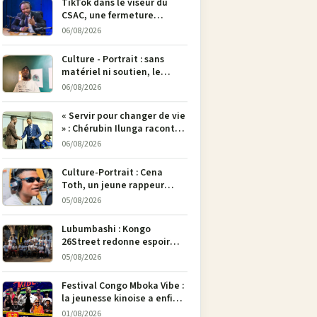
TikTok dans le viseur du
CSAC, une fermeture
envisagée pour contrer la
06/08/2026
propagande du M23
Culture - Portrait : sans
matériel ni soutien, le
dessinateur Justin
06/08/2026
Mulengera refuse de poser
son crayon
« Servir pour changer de vie
» : Chérubin Ilunga raconte
le parcours du député
06/08/2026
national Jethro Muyombi
Tshimbu en 137 pages
Culture-Portrait : Cena
Toth, un jeune rappeur
déterminé à faire entendre
05/08/2026
sa voix à Bunia
Lubumbashi : Kongo
26Street redonne espoir
aux enfants de la rue par
05/08/2026
l’art
Festival Congo Mboka Vibe :
la jeunesse kinoise a enfin
sa plateforme de culture
01/08/2026