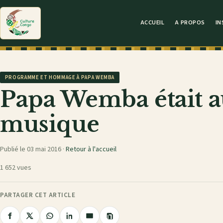
ACCUEIL
A PROPOS
IN
PROGRAMME ET HOMMAGE À PAPA WEMBA
Papa Wemba était au
musique
Publié le 03 mai 2016 ·
Retour à l'accueil
1 652 vues
PARTAGER CET ARTICLE
Copier
Partager
Partager
Partager
Partager
Partager