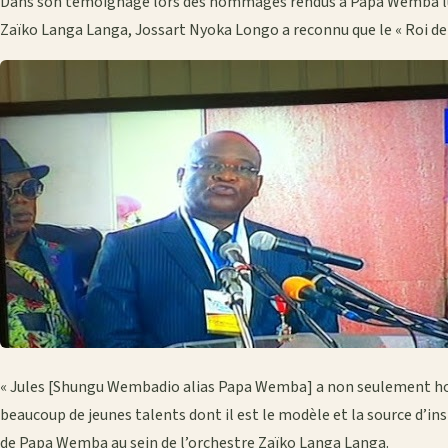
Dans son témoignage lors des hommages rendus à Papa Wemba lund
Zaïko Langa Langa, Jossart Nyoka Longo a reconnu que le « Roi de 
« Jules [Shungu Wembadio alias Papa Wemba] a non seulement ho
beaucoup de jeunes talents dont il est le modèle et la source d’in
de Papa Wemba au sein de l’orchestre Zaïko Langa Langa.