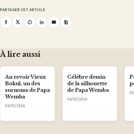
PARTAGER CET ARTICLE
Copier
Partager
Partager
Partager
Partager
Partager
le
lien
sur
sur
sur
sur
par
Facebook
X
WhatsApp
LinkedIn
e-
mail
À lire aussi
Au revoir Vieux
Célèbre dessin
P
Bokul, un des
de la silhouette
p
surnoms de Papa
de Papa Wemba
03
Wemba
04/05/2016
04/05/2016