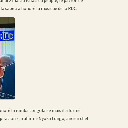
i 2 mai au Palais du peuple, le patron de
la sape » a honoré la musique de la RDC.
noré la rumba congolaise mais il a formé
spiration », a affirmé Nyoka Longo, ancien chef