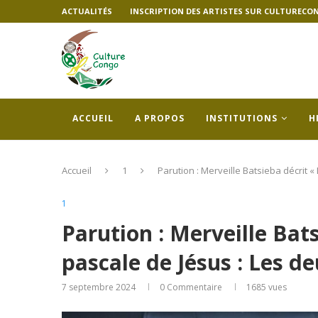
ACTUALITÉS
INSCRIPTION DES ARTISTES SUR CULTURECO
ACCUEIL
A PROPOS
INSTITUTIONS
H
Accueil
1
Parution : Merveille Batsieba décrit 
1
Parution : Merveille Bat
pascale de Jésus : Les d
7 septembre 2024
0 Commentaire
1685
vues