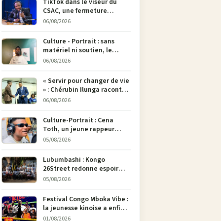
TikTok dans le viseur du
CSAC, une fermeture
envisagée pour contrer la
06/08/2026
propagande du M23
Culture - Portrait : sans
matériel ni soutien, le
dessinateur Justin
06/08/2026
Mulengera refuse de poser
son crayon
« Servir pour changer de vie
» : Chérubin Ilunga raconte
le parcours du député
06/08/2026
national Jethro Muyombi
Tshimbu en 137 pages
Culture-Portrait : Cena
Toth, un jeune rappeur
déterminé à faire entendre
05/08/2026
sa voix à Bunia
Lubumbashi : Kongo
26Street redonne espoir
aux enfants de la rue par
05/08/2026
l’art
Festival Congo Mboka Vibe :
la jeunesse kinoise a enfin
sa plateforme de culture
01/08/2026