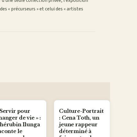
 d’une seule collection privée, l’exposition
es « précurseurs » et celui des « artistes
 Servir pour
Culture-Portrait
hanger de vie » :
: Cena Toth, un
hérubin Ilunga
jeune rappeur
aconte le
déterminé à