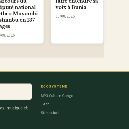
arcours du
faire entendre sa
éputé national
voix à Bunia
ethro Muyombi
05/08/2026
shimbu en 137
ages
/08/2026
ÉCOSYSTÈME
MP3 Culture Congo
Tech
tes, musique et
Site actuel