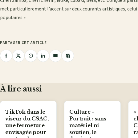
Cheri Samba, Cheri Cherin, Moke, Lubaki, Bela, etc. Conçue à partir
met particulièrement l’accent sur deux courants artistiques, celui d
populaires ».
PARTAGER CET ARTICLE
Copier
Partager
Partager
Partager
Partager
Partager
le
lien
sur
sur
sur
sur
par
Facebook
X
WhatsApp
LinkedIn
e-
mail
À lire aussi
TikTok dans le
Culture -
«
viseur du CSAC,
Portrait : sans
c
une fermeture
matériel ni
C
envisagée pour
soutien, le
r