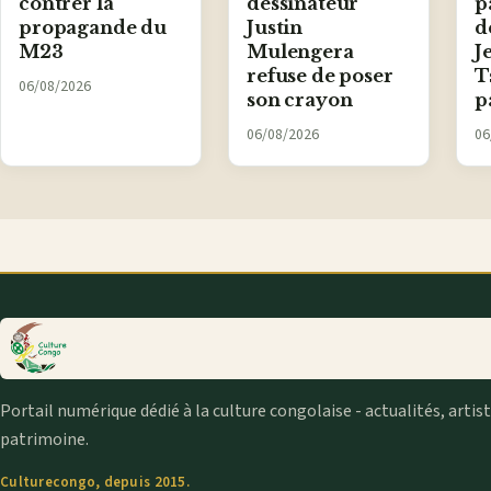
contrer la
dessinateur
p
propagande du
Justin
d
M23
Mulengera
J
refuse de poser
T
06/08/2026
son crayon
p
06/08/2026
06
Portail numérique dédié à la culture congolaise - actualités, artis
patrimoine.
Culturecongo, depuis 2015.