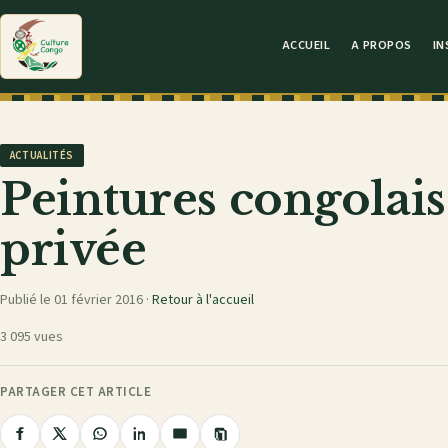
ACCUEIL
A PROPOS
IN
ACTUALITÉS
Peintures congolais
privée
Publié le 01 février 2016 ·
Retour à l'accueil
3 095 vues
PARTAGER CET ARTICLE
Copier
Partager
Partager
Partager
Partager
Partager