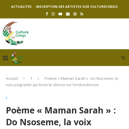
ACTUALITÉS
INSCRIPTION DES ARTISTES SUR CULTURECONGO
Accueil
1
Poème « Maman Sarah » : Do Nsoseme, la
voix poignante qui brise le silence sur l’endométriose
1
Poème « Maman Sarah » :
Do Nsoseme, la voix