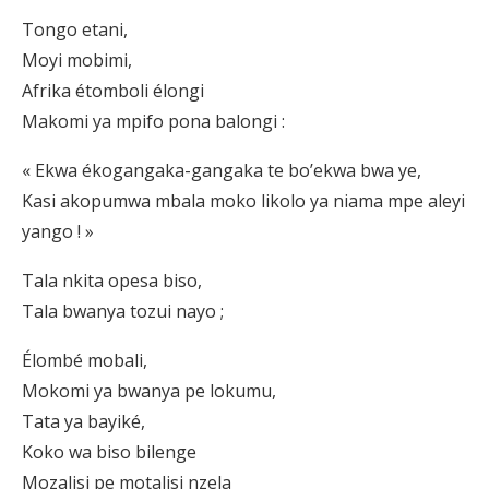
Tongo etani,
Moyi mobimi,
Afrika étomboli élongi
Makomi ya mpifo pona balongi :
« Ekwa ékogangaka-gangaka te bo’ekwa bwa ye,
Kasi akopumwa mbala moko likolo ya niama mpe aleyi
yango ! »
Tala nkita opesa biso,
Tala bwanya tozui nayo ;
Élombé mobali,
Mokomi ya bwanya pe lokumu,
Tata ya bayiké,
Koko wa biso bilenge
Mozalisi pe motalisi nzela