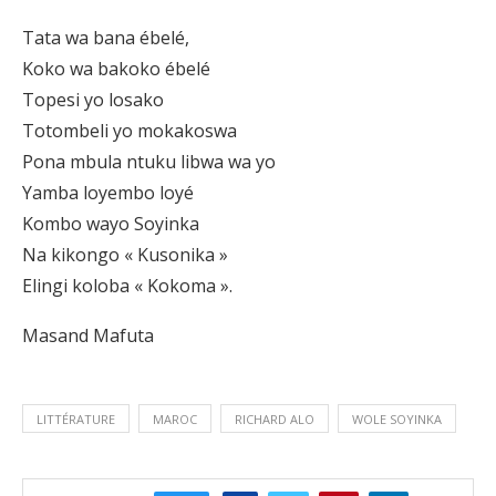
Tata wa bana ébelé,
Koko wa bakoko ébelé
Topesi yo losako
Totombeli yo mokakoswa
Pona mbula ntuku libwa wa yo
Yamba loyembo loyé
Kombo wayo Soyinka
Na kikongo « Kusonika »
Elingi koloba « Kokoma ».
Masand Mafuta
LITTÉRATURE
MAROC
RICHARD ALO
WOLE SOYINKA