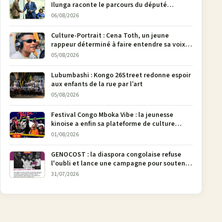
Ilunga raconte le parcours du député
national Jethro Muyombi Tshimbu en 137
06/08/2026
pages
Culture-Portrait : Cena Toth, un jeune
rappeur déterminé à faire entendre sa voix à
Bunia
05/08/2026
Lubumbashi : Kongo 26Street redonne espoir
aux enfants de la rue par l’art
05/08/2026
Festival Congo Mboka Vibe : la jeunesse
kinoise a enfin sa plateforme de culture
urbaine
01/08/2026
GENOCOST : la diaspora congolaise refuse
l'oubli et lance une campagne pour soutenir
la pétition FONAREV depuis Bruxelles
31/07/2026