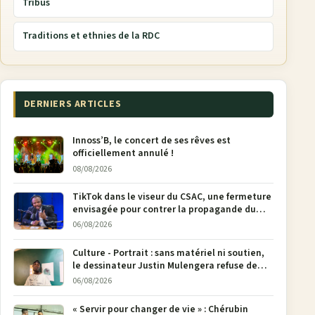
Tribus
Traditions et ethnies de la RDC
DERNIERS ARTICLES
Innoss’B, le concert de ses rêves est
officiellement annulé !
08/08/2026
TikTok dans le viseur du CSAC, une fermeture
envisagée pour contrer la propagande du
M23
06/08/2026
Culture - Portrait : sans matériel ni soutien,
le dessinateur Justin Mulengera refuse de
poser son crayon
06/08/2026
« Servir pour changer de vie » : Chérubin