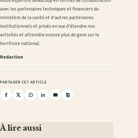
Nous espérons beaucoup en termes de collaboration
avec les partenaires techniques et financiers du
ministère de la santé et d'autres partenaires
institutionnels et privés en vue d'étendre nos
activités et atteindre encore plus de gens sur le
territoire national.
Redaction
PARTAGER CET ARTICLE
Copier
Partager
Partager
Partager
Partager
Partager
le
lien
sur
sur
sur
sur
par
Facebook
X
WhatsApp
LinkedIn
e-
mail
À lire aussi