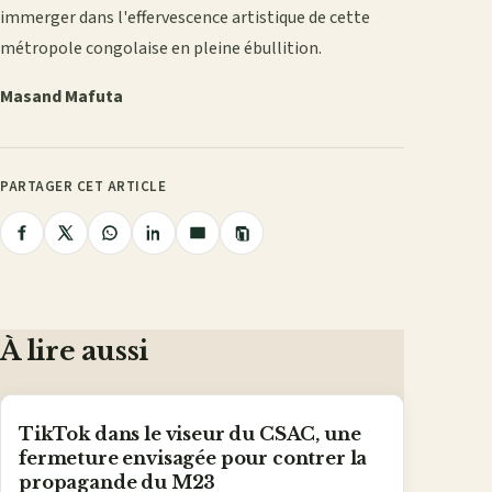
immerger dans l'effervescence artistique de cette
métropole congolaise en pleine ébullition.
Masand Mafuta
PARTAGER CET ARTICLE
Copier
Partager
Partager
Partager
Partager
Partager
le
lien
sur
sur
sur
sur
par
Facebook
X
WhatsApp
LinkedIn
e-
mail
À lire aussi
TikTok dans le viseur du CSAC, une
fermeture envisagée pour contrer la
propagande du M23