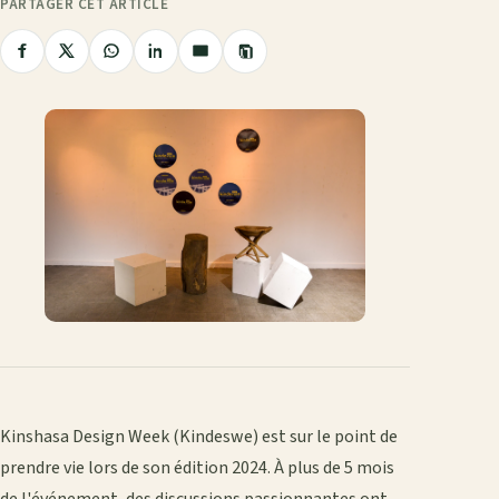
PARTAGER CET ARTICLE
Copier
Partager
Partager
Partager
Partager
Partager
le
sur
sur
sur
sur
par
lien
Facebook
X
WhatsApp
LinkedIn
e-
mail
Kinshasa Design Week (Kindeswe) est sur le point de
prendre vie lors de son édition 2024. À plus de 5 mois