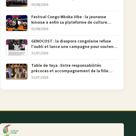
05/08/2026
Festival Congo Mboka Vibe : la jeunesse
kinoise a enfin sa plateforme de culture
urbaine
01/08/2026
GENOCOST : la diaspora congolaise refuse
l'oubli et lance une campagne pour soutenir
la pétition FONAREV depuis Bruxelles
31/07/2026
Table de Yaya : Entre responsabilités
précoces et accompagnement de la fille
aînée, la diaspora en débat
31/07/2026