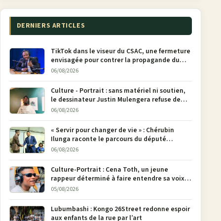
DERNIERS ARTICLES
TikTok dans le viseur du CSAC, une fermeture
envisagée pour contrer la propagande du
M23
06/08/2026
Culture - Portrait : sans matériel ni soutien,
le dessinateur Justin Mulengera refuse de
poser son crayon
06/08/2026
« Servir pour changer de vie » : Chérubin
Ilunga raconte le parcours du député
national Jethro Muyombi Tshimbu en 137
06/08/2026
pages
Culture-Portrait : Cena Toth, un jeune
rappeur déterminé à faire entendre sa voix à
Bunia
05/08/2026
Lubumbashi : Kongo 26Street redonne espoir
aux enfants de la rue par l’art