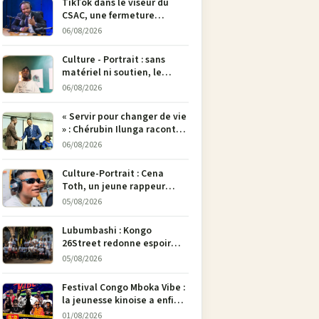
TikTok dans le viseur du
CSAC, une fermeture
envisagée pour contrer la
06/08/2026
propagande du M23
Culture - Portrait : sans
matériel ni soutien, le
dessinateur Justin
06/08/2026
Mulengera refuse de poser
son crayon
« Servir pour changer de vie
» : Chérubin Ilunga raconte
le parcours du député
06/08/2026
national Jethro Muyombi
Tshimbu en 137 pages
Culture-Portrait : Cena
Toth, un jeune rappeur
déterminé à faire entendre
05/08/2026
sa voix à Bunia
Lubumbashi : Kongo
26Street redonne espoir
aux enfants de la rue par
05/08/2026
l’art
Festival Congo Mboka Vibe :
la jeunesse kinoise a enfin
sa plateforme de culture
01/08/2026