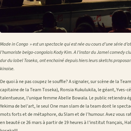
Made in Congo » est un spectacle qui est née au cours d’une série d’at
l’humoriste belgo-congolais Kody Kim. A l’instar du Jamel comedy cl
dur du label Toseka, ont enchainé depuis hiers leurs sketchs proposant
kinoise.
De quoi à ne pas coupez le souffle? A signaler, sur scène de la Te
capitaine de la Team Toseka), Ronsia Kukulukila, le géant, Yves-c
talentueuse, l'unique femme Abelle Bowala. Le public retiendra 
Yekima de bel'art, le seul One man slam de la team dont le spectac
mots forts et de métaphore, du Slam et de l'humour. Avez vous rat
en beauté ce 26 mars à partir de 19 heures à l'institut français, H
koseka!!!