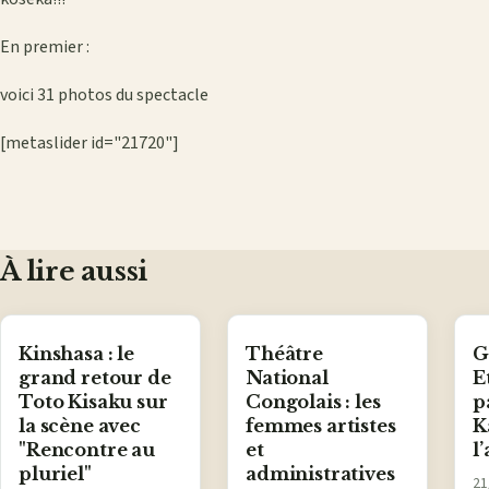
En premier :
voici 31 photos du spectacle
[metaslider id="21720"]
À lire aussi
Kinshasa : le
Théâtre
G
grand retour de
National
E
Toto Kisaku sur
Congolais : les
p
la scène avec
femmes artistes
K
"Rencontre au
et
l
pluriel"
administratives
21