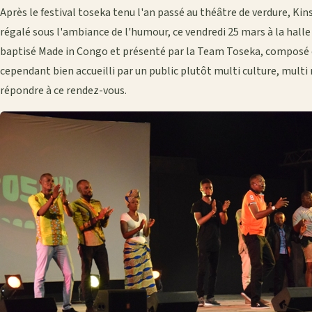
Après le festival toseka tenu l'an passé au théâtre de verdure, Ki
régalé sous l'ambiance de l'humour, ce vendredi 25 mars à la hal
baptisé Made in Congo et présenté par la Team Toseka, composé 
cependant bien accueilli par un public plutôt multi culture, multi r
répondre à ce rendez-vous.