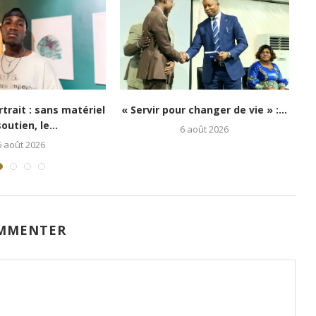
hi : Kongo 26Street
Festival Congo Mboka Vibe : la
spoir aux enfants...
jeunesse kinoise...
5 août 2026
1 août 2026
MMENTER