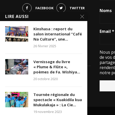
FACEBOOK
TWITTER
Noms
LIRE AUSSI
PINTEREST
INSTAGRAM
Kinshasa : report du
Email
*
YOUTUBE
salon international “Café
Na Culture”, une...
WHATSAPP
26 février 2025
Nous pr
de vos 
LES VISITES
Vernissage du livre
partage
« Plume & Flûte »,
rendent 
poèmes de Fa. Wishiya...
notre po
15534326 visite(s)
20 octobre 2020
Tournée régionale du
spectacle « Kuakidila kua
Mukulakaja » : La Cie...
19 novembre 2023