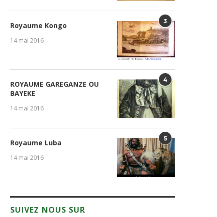
3
Royaume Kongo
14 mai 2016
Table de Yaya : Entre
Armand Tshitende Miteyo
4
ROYAUME GAREGANZE OU
responsabilités précoces et...
Une Constitution doit.
BAYEKE
31 juillet 2026
23 juillet 2026
14 mai 2016
5
Royaume Luba
14 mai 2016
SUIVEZ NOUS SUR