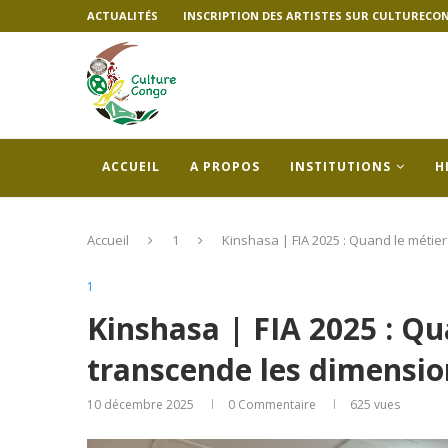
ACTUALITÉS
INSCRIPTION DES ARTISTES SUR CULTURECO
ACCUEIL
A PROPOS
INSTITUTIONS
H
Accueil
1
Kinshasa | FIA 2025 : Quand le métier
1
Kinshasa | FIA 2025 : Qu
transcende les dimension
10 décembre 2025
0 Commentaire
625
vues