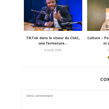
de vie » :...
Culture-Portrait : Cena Toth, un
Lubumbas
jeune rappeur déterminé...
redonne e
6
5 août 2026
CO