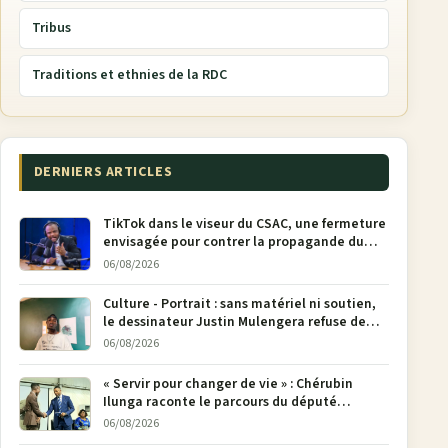
Tribus
Traditions et ethnies de la RDC
DERNIERS ARTICLES
TikTok dans le viseur du CSAC, une fermeture
envisagée pour contrer la propagande du
M23
06/08/2026
Culture - Portrait : sans matériel ni soutien,
le dessinateur Justin Mulengera refuse de
poser son crayon
06/08/2026
« Servir pour changer de vie » : Chérubin
Ilunga raconte le parcours du député
national Jethro Muyombi Tshimbu en 137
06/08/2026
pages