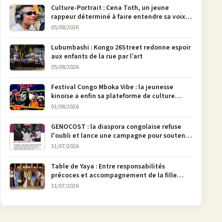
Culture-Portrait : Cena Toth, un jeune
rappeur déterminé à faire entendre sa voix à
Bunia
05/08/2026
Lubumbashi : Kongo 26Street redonne espoir
aux enfants de la rue par l’art
05/08/2026
Festival Congo Mboka Vibe : la jeunesse
kinoise a enfin sa plateforme de culture
urbaine
01/08/2026
GENOCOST : la diaspora congolaise refuse
l'oubli et lance une campagne pour soutenir
la pétition FONAREV depuis Bruxelles
31/07/2026
Table de Yaya : Entre responsabilités
précoces et accompagnement de la fille
aînée, la diaspora en débat
31/07/2026