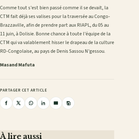
Comme tout s'est bien passé comme il se devait, la
CTM fait déjà ses valises pour la traversée au Congo-
Brazzaville, afin de prendre part aux RIAPL, du 05 au
11 juin, à Dolisie. Bonne chance à toute l'équipe de la
CTM qui va valablement hisser le drapeau de la culture
RD-Congolaise, au pays de Denis Sassou N'gessou.
Masand Mafuta
PARTAGER CET ARTICLE
Copier
Partager
Partager
Partager
Partager
Partager
le
lien
sur
sur
sur
sur
par
Facebook
X
WhatsApp
LinkedIn
e-
mail
À lire aussi