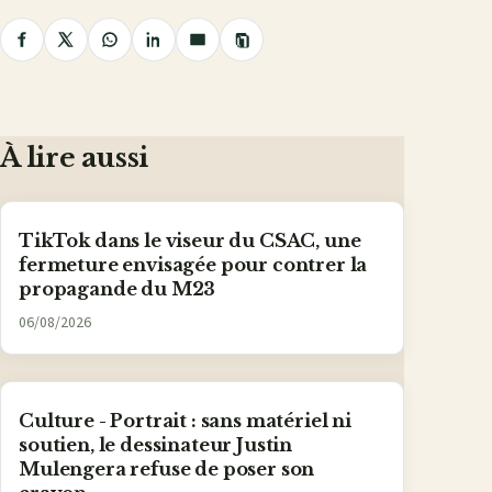
Copier
Partager
Partager
Partager
Partager
Partager
le
lien
sur
sur
sur
sur
par
Facebook
X
WhatsApp
LinkedIn
e-
mail
À lire aussi
TikTok dans le viseur du CSAC, une
fermeture envisagée pour contrer la
propagande du M23
06/08/2026
Culture - Portrait : sans matériel ni
soutien, le dessinateur Justin
Mulengera refuse de poser son