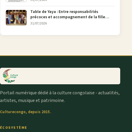
Table de Yaya : Entre responsabilités
précoces et accompagnement de la fille
aînée, la diaspora en débat
31/07/2026
Portail numérique dédié à la culture congolaise - actualités,
artistes, musique et patrimoine.
Culturecongo, depuis 2015.
ÉCOSYSTÈME