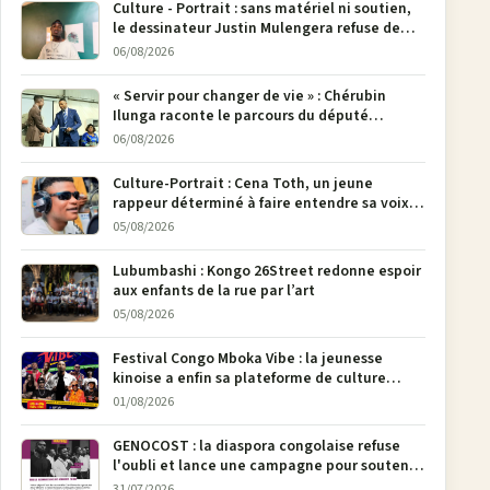
Culture - Portrait : sans matériel ni soutien,
le dessinateur Justin Mulengera refuse de
poser son crayon
06/08/2026
« Servir pour changer de vie » : Chérubin
Ilunga raconte le parcours du député
national Jethro Muyombi Tshimbu en 137
06/08/2026
pages
Culture-Portrait : Cena Toth, un jeune
rappeur déterminé à faire entendre sa voix à
Bunia
05/08/2026
Lubumbashi : Kongo 26Street redonne espoir
aux enfants de la rue par l’art
05/08/2026
Festival Congo Mboka Vibe : la jeunesse
kinoise a enfin sa plateforme de culture
urbaine
01/08/2026
GENOCOST : la diaspora congolaise refuse
l'oubli et lance une campagne pour soutenir
la pétition FONAREV depuis Bruxelles
31/07/2026