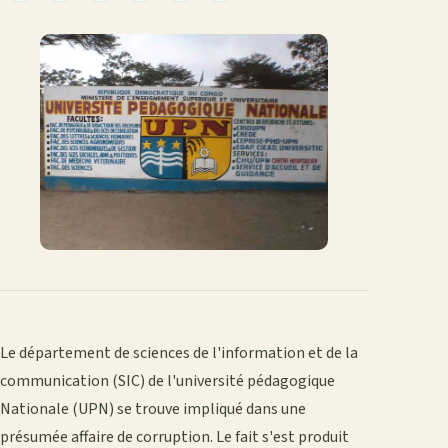
le
sur
sur
sur
sur
par
lien
Facebook
X
WhatsApp
LinkedIn
e-
mail
Le département de sciences de l'information et de la
communication (SIC) de l'université pédagogique
Nationale (UPN) se trouve impliqué dans une
présumée affaire de corruption. Le fait s'est produit