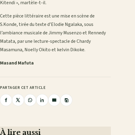
Kitendi », martèle-t-il.
Cette pièce littéraire est une mise en scène de
S.Konde, tirée du texte d’Elodie Ngalaka, sous
l’ambiance musicale de Jimmy Musenzo et Rennedy
Matata, par une lecture-spectacle de Chardy
Masamuna, Noelly Okito et kelvin Dikoke.
Masand Mafuta
PARTAGER CET ARTICLE
Copier
Partager
Partager
Partager
Partager
Partager
le
lien
sur
sur
sur
sur
par
Facebook
X
WhatsApp
LinkedIn
e-
mail
À lire aussi