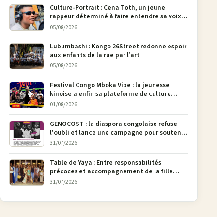
Culture-Portrait : Cena Toth, un jeune
rappeur déterminé à faire entendre sa voix à
Bunia
05/08/2026
Lubumbashi : Kongo 26Street redonne espoir
aux enfants de la rue par l’art
05/08/2026
Festival Congo Mboka Vibe : la jeunesse
kinoise a enfin sa plateforme de culture
urbaine
01/08/2026
GENOCOST : la diaspora congolaise refuse
l'oubli et lance une campagne pour soutenir
la pétition FONAREV depuis Bruxelles
31/07/2026
Table de Yaya : Entre responsabilités
précoces et accompagnement de la fille
aînée, la diaspora en débat
31/07/2026