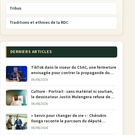
Tribus
Traditions et ethnies de la RDC
DERNIERS ARTICLES
TikTok dans le viseur du CSAC, une fermeture
envisagée pour contrer la propagande du
M23
06/08/2026
Culture - Portrait : sans matériel ni soutien,
le dessinateur Justin Mulengera refuse de
poser son crayon
06/08/2026
« Servir pour changer de vie » : Chérubin
Ilunga raconte le parcours du député
national Jethro Muyombi Tshimbu en 137
06/08/2026
pages