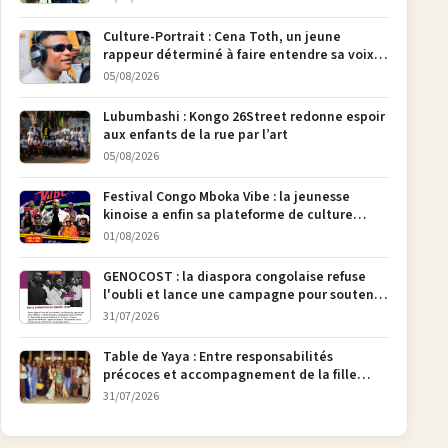
pages
Culture-Portrait : Cena Toth, un jeune
rappeur déterminé à faire entendre sa voix à
Bunia
05/08/2026
Lubumbashi : Kongo 26Street redonne espoir
aux enfants de la rue par l’art
05/08/2026
Festival Congo Mboka Vibe : la jeunesse
kinoise a enfin sa plateforme de culture
urbaine
01/08/2026
GENOCOST : la diaspora congolaise refuse
l'oubli et lance une campagne pour soutenir
la pétition FONAREV depuis Bruxelles
31/07/2026
Table de Yaya : Entre responsabilités
précoces et accompagnement de la fille
aînée, la diaspora en débat
31/07/2026