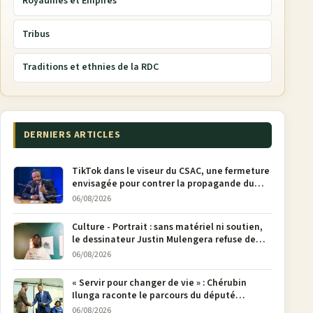
Royaumes et Empires
Tribus
Traditions et ethnies de la RDC
DERNIERS ARTICLES
TikTok dans le viseur du CSAC, une fermeture
envisagée pour contrer la propagande du
M23
06/08/2026
Culture - Portrait : sans matériel ni soutien,
le dessinateur Justin Mulengera refuse de
poser son crayon
06/08/2026
« Servir pour changer de vie » : Chérubin
Ilunga raconte le parcours du député
national Jethro Muyombi Tshimbu en 137
06/08/2026