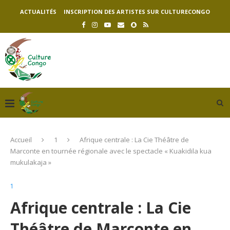
ACTUALITÉS
INSCRIPTION DES ARTISTES SUR CULTURECONGO
Accueil
1
Afrique centrale : La Cie Théâtre de
Marconte en tournée régionale avec le spectacle « Kuakidila kua
mukulakaja »
1
Afrique centrale : La Cie
Théâtre de Marconte en