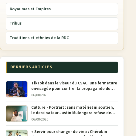
Royaumes et Empires
Tribus
Traditions et ethnies de la RDC
DERNIERS ARTICLES
TikTok dans le viseur du CSAC, une fermeture
envisagée pour contrer la propagande du
M23
06/08/2026
Culture - Portrait : sans matériel ni soutien,
le dessinateur Justin Mulengera refuse de
poser son crayon
06/08/2026
« Servir pour changer de vie » : Chérubin