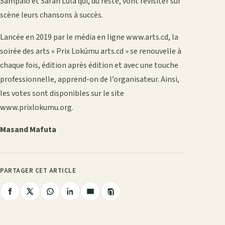
Sampaio et Sarah Lula qui, du reste, vont revisiter sur
scène leurs chansons à succès.
Lancée en 2019 par le média en ligne www.arts.cd, la
soirée des arts « Prix Lokúmu arts.cd » se renouvelle à
chaque fois, édition après édition et avec une touche
professionnelle, apprend-on de l’organisateur. Ainsi,
les votes sont disponibles sur le site
www.prixlokumu.org.
Masand Mafuta
PARTAGER CET ARTICLE
Copier
Partager
Partager
Partager
Partager
Partager
le
lien
sur
sur
sur
sur
par