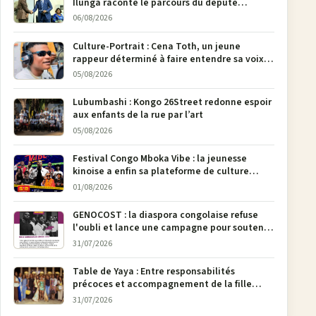
Ilunga raconte le parcours du député
national Jethro Muyombi Tshimbu en 137
06/08/2026
pages
Culture-Portrait : Cena Toth, un jeune
rappeur déterminé à faire entendre sa voix à
Bunia
05/08/2026
Lubumbashi : Kongo 26Street redonne espoir
aux enfants de la rue par l’art
05/08/2026
Festival Congo Mboka Vibe : la jeunesse
kinoise a enfin sa plateforme de culture
urbaine
01/08/2026
GENOCOST : la diaspora congolaise refuse
l'oubli et lance une campagne pour soutenir
la pétition FONAREV depuis Bruxelles
31/07/2026
Table de Yaya : Entre responsabilités
précoces et accompagnement de la fille
aînée, la diaspora en débat
31/07/2026