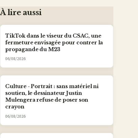
Facebook
X
WhatsApp
LinkedIn
e-
mail
À lire aussi
TikTok dans le viseur du CSAC, une
fermeture envisagée pour contrer la
propagande du M23
06/08/2026
Culture - Portrait : sans matériel ni
soutien, le dessinateur Justin
Mulengera refuse de poser son
crayon
06/08/2026