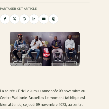
PARTAGER CET ARTICLE
Copier
Partager
Partager
Partager
Partager
Partager
le
sur
sur
sur
sur
par
lien
Facebook
X
WhatsApp
LinkedIn
e-
mail
La soirée « Prix Lokumu » annoncée 09 novembre au
Centre Wallonie-Bruxelles Le moment fatidique est
bien attendu, ce jeudi 09 novembre 2023, au centre