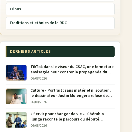
Tribus
Traditions et ethnies de la RDC
DERNIERS ARTICLES
TikTok dans le viseur du CSAC, une fermeture
envisagée pour contrer la propagande du
M23
06/08/2026
Culture - Portrait : sans matériel ni soutien,
le dessinateur Justin Mulengera refuse de
poser son crayon
06/08/2026
« Servir pour changer de vie » : Chérubin
Ilunga raconte le parcours du député
national Jethro Muyombi Tshimbu en 137
06/08/2026
pages