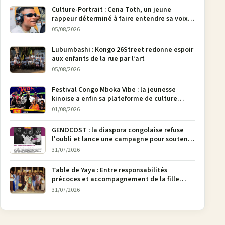
Culture-Portrait : Cena Toth, un jeune
rappeur déterminé à faire entendre sa voix à
Bunia
05/08/2026
Lubumbashi : Kongo 26Street redonne espoir
aux enfants de la rue par l’art
05/08/2026
Festival Congo Mboka Vibe : la jeunesse
kinoise a enfin sa plateforme de culture
urbaine
01/08/2026
GENOCOST : la diaspora congolaise refuse
l'oubli et lance une campagne pour soutenir
la pétition FONAREV depuis Bruxelles
31/07/2026
Table de Yaya : Entre responsabilités
précoces et accompagnement de la fille
aînée, la diaspora en débat
31/07/2026