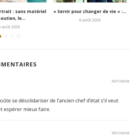
i : Kongo 26Street
Festival Congo Mboka Vibe : la
poir aux enfants...
jeunesse kinoise...
5 août 2026
1 août 2026
MMENTAIRES
RÉPONDRE
oûte se désolidariser de l’ancien chef d’état s’il veut
t espérer mieux faire.
RÉPONDRE