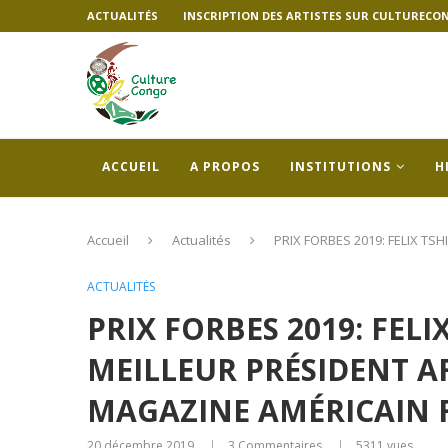
ACTUALITÉS
INSCRIPTION DES ARTISTES SUR CULTURECO
ACCUEIL
A PROPOS
INSTITUTIONS
H
Accueil
Actualités
PRIX FORBES 2019: FELIX TS
ACTUALITÉS
PRIX FORBES 2019: FELI
MEILLEUR PRÉSIDENT AF
MAGAZINE AMÉRICAIN 
20 décembre 2019
3 Commentaires
5311
vues