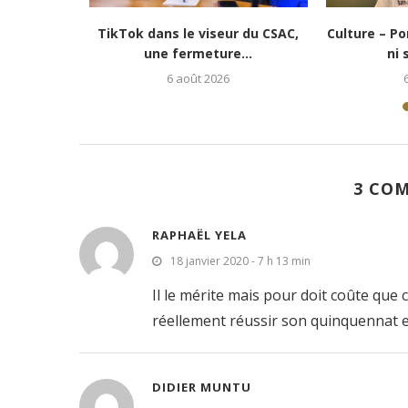
e vie » :...
Culture-Portrait : Cena Toth, un
Lubumbash
jeune rappeur déterminé...
redonne es
5 août 2026
3 CO
RAPHAËL YELA
18 janvier 2020 - 7 h 13 min
Il le mérite mais pour doit coûte que c
réellement réussir son quinquennat e
DIDIER MUNTU