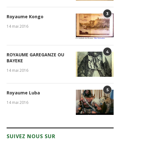
GENOCOST : la diaspora
Table de Yaya : Entre
3
Royaume Kongo
congolaise refuse l’oubli et...
responsabilités précoces et
14 mai 2016
1 août 2026
31 juillet 2026
4
ROYAUME GAREGANZE OU
BAYEKE
14 mai 2016
5
Royaume Luba
14 mai 2016
SUIVEZ NOUS SUR