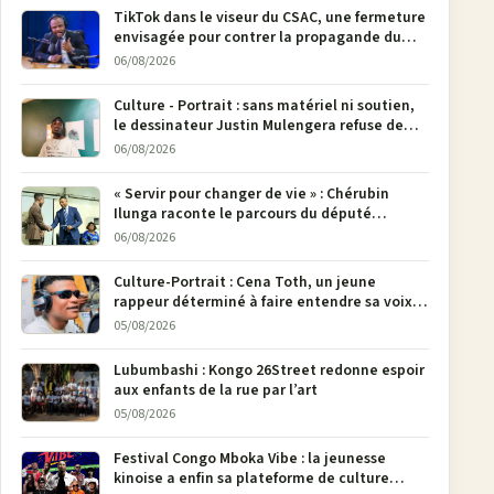
TikTok dans le viseur du CSAC, une fermeture
envisagée pour contrer la propagande du
M23
06/08/2026
Culture - Portrait : sans matériel ni soutien,
le dessinateur Justin Mulengera refuse de
poser son crayon
06/08/2026
« Servir pour changer de vie » : Chérubin
Ilunga raconte le parcours du député
national Jethro Muyombi Tshimbu en 137
06/08/2026
pages
Culture-Portrait : Cena Toth, un jeune
rappeur déterminé à faire entendre sa voix à
Bunia
05/08/2026
Lubumbashi : Kongo 26Street redonne espoir
aux enfants de la rue par l’art
05/08/2026
Festival Congo Mboka Vibe : la jeunesse
kinoise a enfin sa plateforme de culture