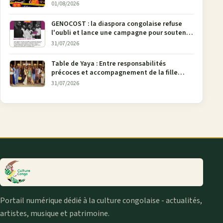
urbaine
01/08/2026
GENOCOST : la diaspora congolaise refuse
l'oubli et lance une campagne pour soutenir
la pétition FONAREV depuis Bruxelles
31/07/2026
Table de Yaya : Entre responsabilités
précoces et accompagnement de la fille
aînée, la diaspora en débat
31/07/2026
Portail numérique dédié à la culture congolaise - actualités,
artistes, musique et patrimoine.