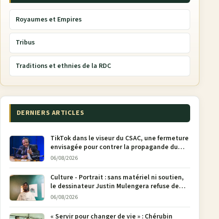
Royaumes et Empires
Tribus
Traditions et ethnies de la RDC
DERNIERS ARTICLES
TikTok dans le viseur du CSAC, une fermeture
envisagée pour contrer la propagande du
M23
06/08/2026
Culture - Portrait : sans matériel ni soutien,
le dessinateur Justin Mulengera refuse de
poser son crayon
06/08/2026
« Servir pour changer de vie » : Chérubin