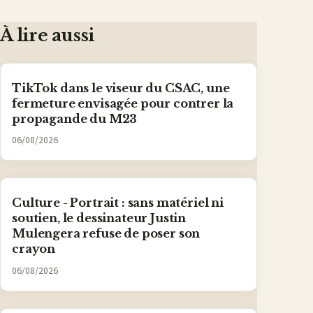
Facebook
X
WhatsApp
LinkedIn
e-
mail
À lire aussi
TikTok dans le viseur du CSAC, une
fermeture envisagée pour contrer la
propagande du M23
06/08/2026
Culture - Portrait : sans matériel ni
soutien, le dessinateur Justin
Mulengera refuse de poser son
crayon
06/08/2026