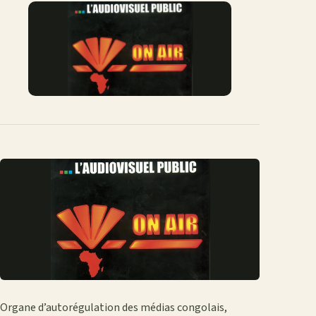
Facebook
X
WhatsApp
LinkedIn
e-
mail
Organe d’autorégulation des médias congolais,