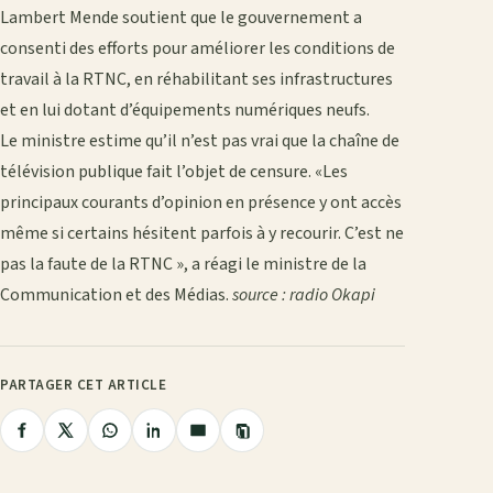
Lambert Mende soutient que le gouvernement a
consenti des efforts pour améliorer les conditions de
travail à la RTNC, en réhabilitant ses infrastructures
et en lui dotant d’équipements numériques neufs.
Le ministre estime qu’il n’est pas vrai que la chaîne de
télévision publique fait l’objet de censure. «Les
principaux courants d’opinion en présence y ont accès
même si certains hésitent parfois à y recourir. C’est ne
pas la faute de la RTNC », a réagi le ministre de la
Communication et des Médias.
source : radio Okapi
PARTAGER CET ARTICLE
Copier
Partager
Partager
Partager
Partager
Partager
le
lien
sur
sur
sur
sur
par