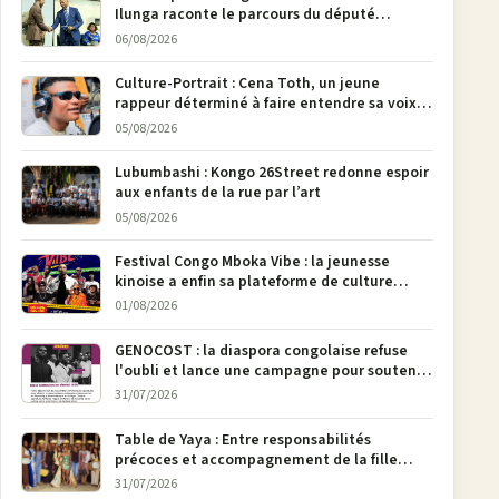
Ilunga raconte le parcours du député
national Jethro Muyombi Tshimbu en 137
06/08/2026
pages
Culture-Portrait : Cena Toth, un jeune
rappeur déterminé à faire entendre sa voix à
Bunia
05/08/2026
Lubumbashi : Kongo 26Street redonne espoir
aux enfants de la rue par l’art
05/08/2026
Festival Congo Mboka Vibe : la jeunesse
kinoise a enfin sa plateforme de culture
urbaine
01/08/2026
GENOCOST : la diaspora congolaise refuse
l'oubli et lance une campagne pour soutenir
la pétition FONAREV depuis Bruxelles
31/07/2026
Table de Yaya : Entre responsabilités
précoces et accompagnement de la fille
aînée, la diaspora en débat
31/07/2026