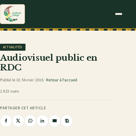
ACTUALITÉS
Audiovisuel public en
RDC
Publié le 01 février 2016 ·
Retour à l'accueil
2 825 vues
PARTAGER CET ARTICLE
Copier
Partager
Partager
Partager
Partager
Partager
le
sur
sur
sur
sur
par
lien