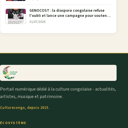
GENOCOST : la diaspora congolaise refuse
l'oubli et lance une campagne pour soutenir
la pétition FONAREV depuis Bruxelles
31/07/2026
Portail numérique dédié à la culture congolaise - actualités,
artistes, musique et patrimoine.
Culturecongo, depuis 2015.
ÉCOSYSTÈME