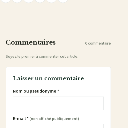
Partager
Partager
Partager
Partager
Partager
le
lien
sur
sur
sur
sur
par
Facebook
X
WhatsApp
LinkedIn
e-
mail
Commentaires
0 commentaire
Soyez le premier à commenter cet article.
Laisser un commentaire
Nom ou pseudonyme *
E-mail *
(non affiché publiquement)