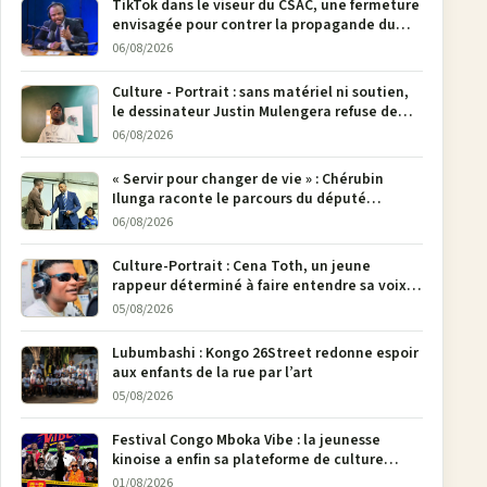
TikTok dans le viseur du CSAC, une fermeture
envisagée pour contrer la propagande du
M23
06/08/2026
Culture - Portrait : sans matériel ni soutien,
le dessinateur Justin Mulengera refuse de
poser son crayon
06/08/2026
« Servir pour changer de vie » : Chérubin
Ilunga raconte le parcours du député
national Jethro Muyombi Tshimbu en 137
06/08/2026
pages
Culture-Portrait : Cena Toth, un jeune
rappeur déterminé à faire entendre sa voix à
Bunia
05/08/2026
Lubumbashi : Kongo 26Street redonne espoir
aux enfants de la rue par l’art
05/08/2026
Festival Congo Mboka Vibe : la jeunesse
kinoise a enfin sa plateforme de culture
urbaine
01/08/2026