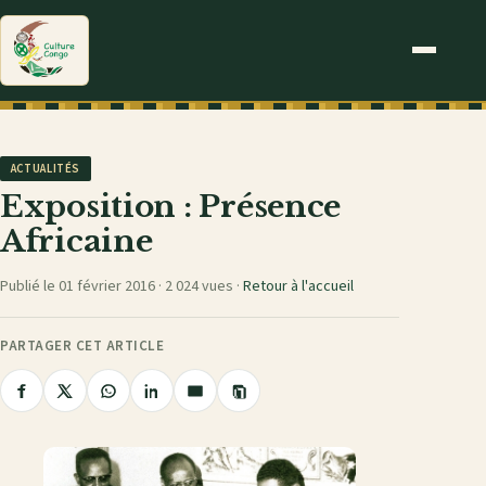
ACTUALITÉS
Exposition : Présence
Africaine
Publié le 01 février 2016 ·
2 024 vues
·
Retour à l'accueil
PARTAGER CET ARTICLE
Copier
Partager
Partager
Partager
Partager
Partager
le
sur
sur
sur
sur
par
lien
Facebook
X
WhatsApp
LinkedIn
e-