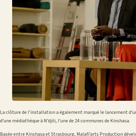
La clôture de l’installation a également marqué le lancement d’u
d’une médiathèque à N’djili, l'une de 24 communes de Kinshasa.
Basée entre Kinshasa et Strasbourg, Malafi’arts Production déve