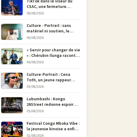
TikTok dans le viseur du
CSAC, une fermeture
envisagée pour contrer la
06/08/2026
propagande du M23
Culture - Portrait : sans
matériel ni soutien, le
dessinateur Justin
06/08/2026
Mulengera refuse de poser
son crayon
« Servir pour changer de vie
» : Chérubin Ilunga raconte
le parcours du député
06/08/2026
national Jethro Muyombi
Tshimbu en 137 pages
Culture-Portrait : Cena
Toth, un jeune rappeur
déterminé à faire entendre
05/08/2026
sa voix à Bunia
Lubumbashi : Kongo
26Street redonne espoir
aux enfants de la rue par
05/08/2026
l’art
Festival Congo Mboka Vibe :
la jeunesse kinoise a enfin
sa plateforme de culture
01/08/2026