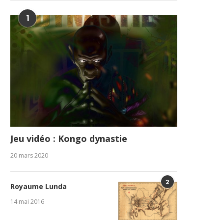
1
Jeu vidéo : Kongo dynastie
20 mars 2020
2
Royaume Lunda
14 mai 2016