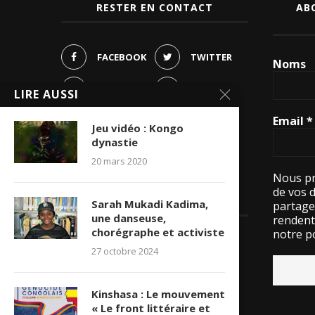
RESTER EN CONTACT
AB
FACEBOOK
TWITTER
Noms
PINTEREST
LIRE AUSSI
INSTAGRAM
Email
*
YOUTUBE
Jeu vidéo : Kongo
dynastie
WHATSAPP
20 mars 2020
Nous pr
de vos 
LES VISITES
Sarah Mukadi Kadima,
partage
une danseuse,
rendent 
chorégraphe et activiste
notre po
15531284 visite(s)
27 octobre 2024
Kinshasa : Le mouvement
« Le front littéraire et