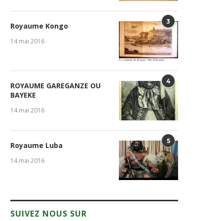
3
Royaume Kongo
14 mai 2016
4
ROYAUME GAREGANZE OU
BAYEKE
Table de Yaya : Entre
Armand Tshitende Miteyo 
14 mai 2016
responsabilités précoces et...
Une Constitution doit..
31 juillet 2026
23 juillet 2026
5
Royaume Luba
14 mai 2016
SUIVEZ NOUS SUR