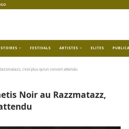
NGO
ISTOIRES
FESTIVALS
ARTISTES
ELITES
PUBLIC
Razzmatazz, c’est plus qu’un concert attendu
etis Noir au Razzmatazz,
 attendu