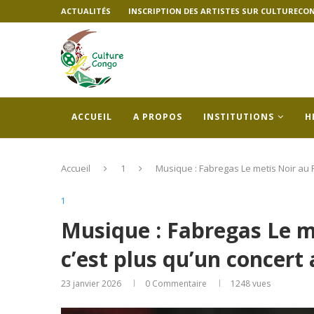
ACTUALITÉS
INSCRIPTION DES ARTISTES SUR CULTURECO
ACCUEIL
A PROPOS
INSTITUTIONS
H
Accueil
1
Musique : Fabregas Le metis Noir au 
1
Musique : Fabregas Le m
c’est plus qu’un concert
23 janvier 2026
0 Commentaire
1248
vues