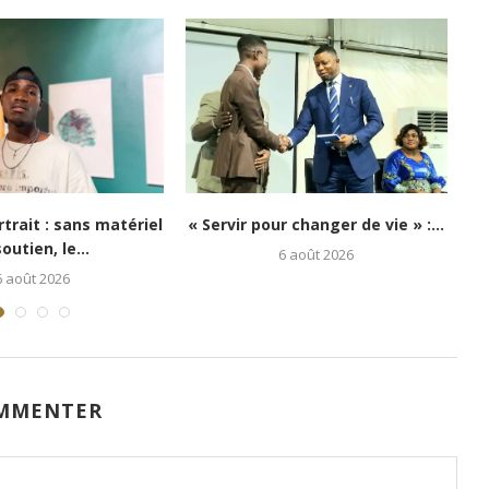
i : Kongo 26Street
Festival Congo Mboka Vibe : la
poir aux enfants...
jeunesse kinoise...
5 août 2026
1 août 2026
MMENTER