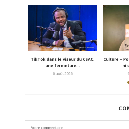
e vie » :...
Culture-Portrait : Cena Toth, un
Lubumbash
jeune rappeur déterminé...
redonne es
5 août 2026
CO