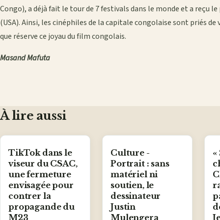
Congo), a déjà fait le tour de 7 festivals dans le monde et a reçu le
(USA). Ainsi, les cinéphiles de la capitale congolaise sont priés d
que réserve ce joyau du film congolais.
Masand Mafuta
À lire aussi
TikTok dans le
Culture -
«
viseur du CSAC,
Portrait : sans
c
une fermeture
matériel ni
C
envisagée pour
soutien, le
r
contrer la
dessinateur
p
propagande du
Justin
d
M23
Mulengera
J