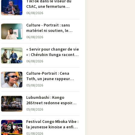
TikTok dans le viseur du
CSAC, une fermeture
envisagée pour contrer la
06/08/2026
propagande du M23
Culture - Portrait : sans
matériel ni soutien, le
dessinateur Justin
06/08/2026
Mulengera refuse de poser
son crayon
« Servir pour changer de vie
» : Chérubin Ilunga raconte
le parcours du député
06/08/2026
national Jethro Muyombi
Tshimbu en 137 pages
Culture-Portrait : Cena
Toth, un jeune rappeur
déterminé à faire entendre
05/08/2026
sa voix à Bunia
Lubumbashi : Kongo
26Street redonne espoir
aux enfants de la rue par
05/08/2026
l’art
Festival Congo Mboka Vibe :
la jeunesse kinoise a enfin
sa plateforme de culture
01/08/2026