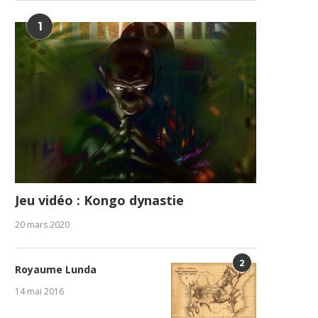
1
Jeu vidéo : Kongo dynastie
20 mars 2020
2
Royaume Lunda
14 mai 2016