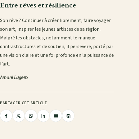
Entre rêves et résilience
Son rêve ? Continuer à créer librement, faire voyager
son art, inspirer les jeunes artistes de sa région.
Malgré les obstacles, notamment le manque
d’infrastructures et de soutien, il persévère, porté par
une vision claire et une foi profonde en la puissance de
l’art.
Amani Lugero
PARTAGER CET ARTICLE
Copier
Partager
Partager
Partager
Partager
Partager
le
lien
sur
sur
sur
sur
par
Facebook
X
WhatsApp
LinkedIn
e-