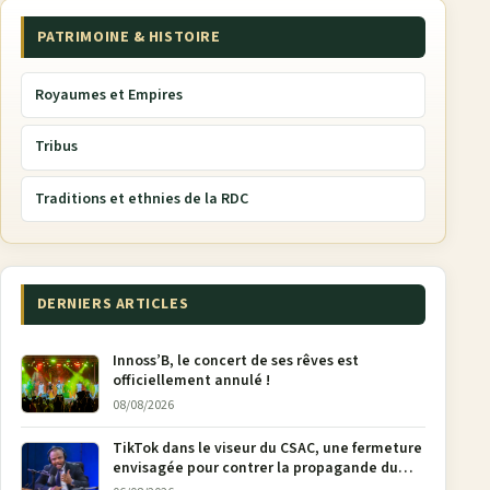
PATRIMOINE & HISTOIRE
Royaumes et Empires
Tribus
Traditions et ethnies de la RDC
DERNIERS ARTICLES
Innoss’B, le concert de ses rêves est
officiellement annulé !
08/08/2026
TikTok dans le viseur du CSAC, une fermeture
envisagée pour contrer la propagande du
M23