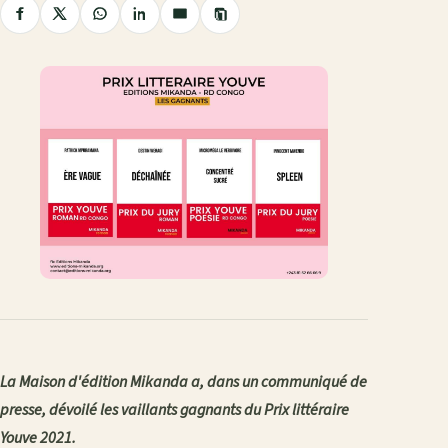
Copier
Partager
Partager
Partager
Partager
Partager
le
sur
sur
sur
sur
par
lien
Facebook
X
WhatsApp
LinkedIn
e-
mail
La Maison d'édition Mikanda a, dans un communiqué de
presse, dévoilé les vaillants gagnants du Prix littéraire
Youve 2021.