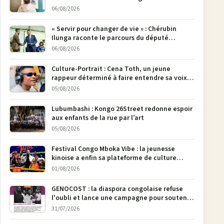
poser son crayon
06/08/2026
« Servir pour changer de vie » : Chérubin
Ilunga raconte le parcours du député
national Jethro Muyombi Tshimbu en 137
06/08/2026
pages
Culture-Portrait : Cena Toth, un jeune
rappeur déterminé à faire entendre sa voix à
Bunia
05/08/2026
Lubumbashi : Kongo 26Street redonne espoir
aux enfants de la rue par l’art
05/08/2026
Festival Congo Mboka Vibe : la jeunesse
kinoise a enfin sa plateforme de culture
urbaine
01/08/2026
GENOCOST : la diaspora congolaise refuse
l'oubli et lance une campagne pour soutenir
la pétition FONAREV depuis Bruxelles
31/07/2026