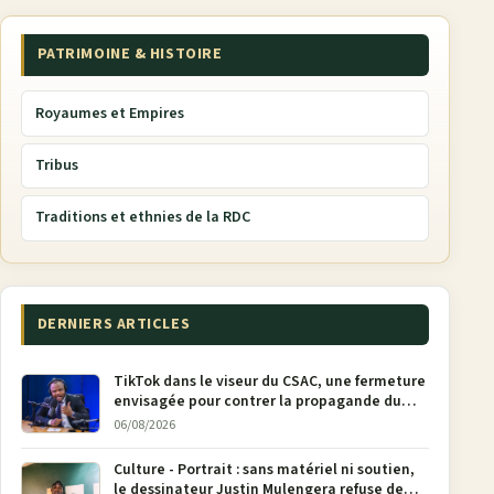
PATRIMOINE & HISTOIRE
Royaumes et Empires
Tribus
Traditions et ethnies de la RDC
DERNIERS ARTICLES
TikTok dans le viseur du CSAC, une fermeture
envisagée pour contrer la propagande du
M23
06/08/2026
Culture - Portrait : sans matériel ni soutien,
le dessinateur Justin Mulengera refuse de