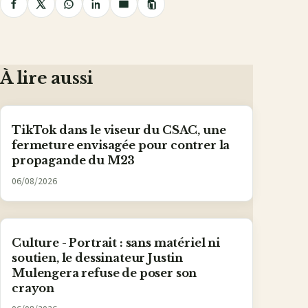
Copier
Partager
Partager
Partager
Partager
Partager
le
lien
sur
sur
sur
sur
par
Facebook
X
WhatsApp
LinkedIn
e-
mail
À lire aussi
TikTok dans le viseur du CSAC, une
fermeture envisagée pour contrer la
propagande du M23
06/08/2026
Culture - Portrait : sans matériel ni
soutien, le dessinateur Justin
Mulengera refuse de poser son
crayon