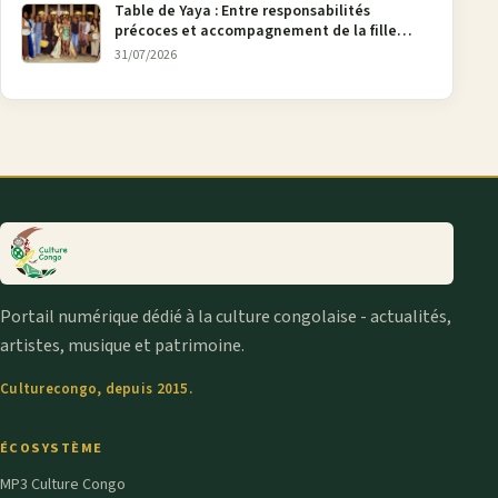
Table de Yaya : Entre responsabilités
précoces et accompagnement de la fille
aînée, la diaspora en débat
31/07/2026
Portail numérique dédié à la culture congolaise - actualités,
artistes, musique et patrimoine.
Culturecongo, depuis 2015.
ÉCOSYSTÈME
MP3 Culture Congo