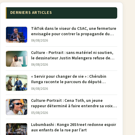
DERNIERS ARTICLES
TikTok dans le viseur du CSAC, une fermeture
envisagée pour contrer la propagande du
M23
06/08/2026
Culture - Portrait : sans matériel ni soutien,
le dessinateur Justin Mulengera refuse de
poser son crayon
06/08/2026
« Servir pour changer de vie » : Chérubin
Ilunga raconte le parcours du député
national Jethro Muyombi Tshimbu en 137
06/08/2026
pages
Culture-Portrait : Cena Toth, un jeune
rappeur déterminé à faire entendre sa voix à
Bunia
05/08/2026
Lubumbashi : Kongo 26Street redonne espoir
aux enfants de la rue par l’art