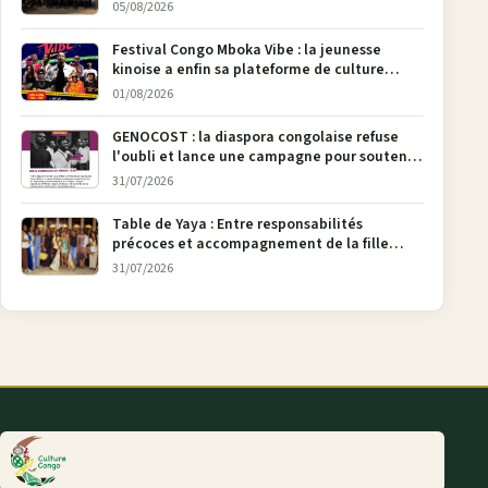
05/08/2026
Festival Congo Mboka Vibe : la jeunesse
kinoise a enfin sa plateforme de culture
urbaine
01/08/2026
GENOCOST : la diaspora congolaise refuse
l'oubli et lance une campagne pour soutenir
la pétition FONAREV depuis Bruxelles
31/07/2026
Table de Yaya : Entre responsabilités
précoces et accompagnement de la fille
aînée, la diaspora en débat
31/07/2026