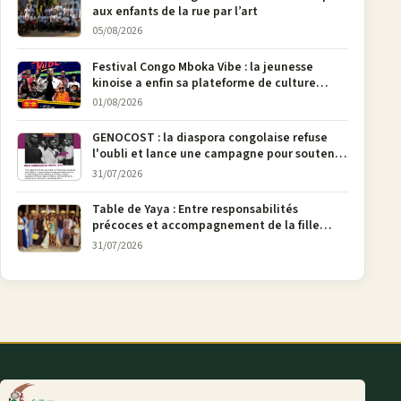
aux enfants de la rue par l’art
05/08/2026
Festival Congo Mboka Vibe : la jeunesse
kinoise a enfin sa plateforme de culture
urbaine
01/08/2026
GENOCOST : la diaspora congolaise refuse
l'oubli et lance une campagne pour soutenir
la pétition FONAREV depuis Bruxelles
31/07/2026
Table de Yaya : Entre responsabilités
précoces et accompagnement de la fille
aînée, la diaspora en débat
31/07/2026