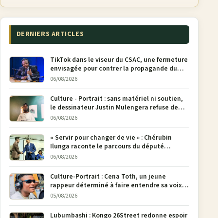
DERNIERS ARTICLES
TikTok dans le viseur du CSAC, une fermeture
envisagée pour contrer la propagande du
M23
06/08/2026
Culture - Portrait : sans matériel ni soutien,
le dessinateur Justin Mulengera refuse de
poser son crayon
06/08/2026
« Servir pour changer de vie » : Chérubin
Ilunga raconte le parcours du député
national Jethro Muyombi Tshimbu en 137
06/08/2026
pages
Culture-Portrait : Cena Toth, un jeune
rappeur déterminé à faire entendre sa voix à
Bunia
05/08/2026
Lubumbashi : Kongo 26Street redonne espoir