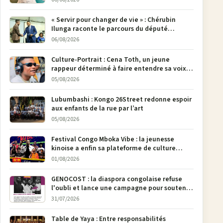
« Servir pour changer de vie » : Chérubin
Ilunga raconte le parcours du député
national Jethro Muyombi Tshimbu en 137
06/08/2026
pages
Culture-Portrait : Cena Toth, un jeune
rappeur déterminé à faire entendre sa voix à
Bunia
05/08/2026
Lubumbashi : Kongo 26Street redonne espoir
aux enfants de la rue par l’art
05/08/2026
Festival Congo Mboka Vibe : la jeunesse
kinoise a enfin sa plateforme de culture
urbaine
01/08/2026
GENOCOST : la diaspora congolaise refuse
l'oubli et lance une campagne pour soutenir
la pétition FONAREV depuis Bruxelles
31/07/2026
Table de Yaya : Entre responsabilités