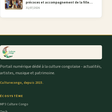
précoces et accompagnement de la fille
aînée, la diaspora en débat
31/07/2026
Portail numérique dédié à la culture congolaise - actualités,
artistes, musique et patrimoine.
Culturecongo, depuis 2015.
ÉCOSYSTÈME
MP3 Culture Congo
Tech