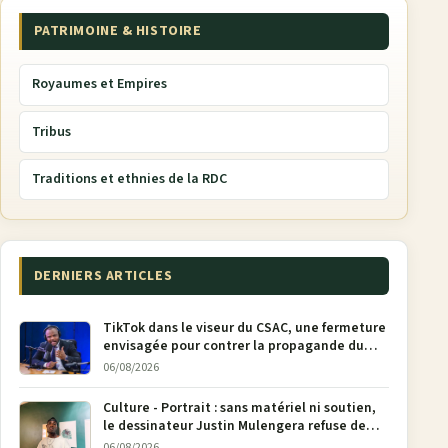
PATRIMOINE & HISTOIRE
Royaumes et Empires
Tribus
Traditions et ethnies de la RDC
DERNIERS ARTICLES
TikTok dans le viseur du CSAC, une fermeture
envisagée pour contrer la propagande du
M23
06/08/2026
Culture - Portrait : sans matériel ni soutien,
le dessinateur Justin Mulengera refuse de
poser son crayon
06/08/2026