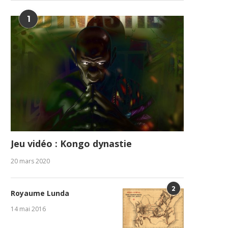
1
GENOCOST : la diaspora
Table de Yaya : Ent
congolaise refuse l’oubli et...
responsabilités précoces
1 août 2026
31 juillet 2026
Jeu vidéo : Kongo dynastie
20 mars 2020
2
Royaume Lunda
14 mai 2016