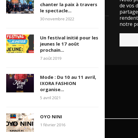
chanter la paix à travers
de vos 
LES VISITES
le spectacle...
partage
rendent 
30 novembre 2022
notre po
15527050 visite(s)
Un festival initié pour les
jeunes le 17 août
prochain...
7 août 2019
Mode : Du 10 au 11 avril,
IXORA FASHION
organise...
5 avril 2021
OYO NINI
1 février 2016