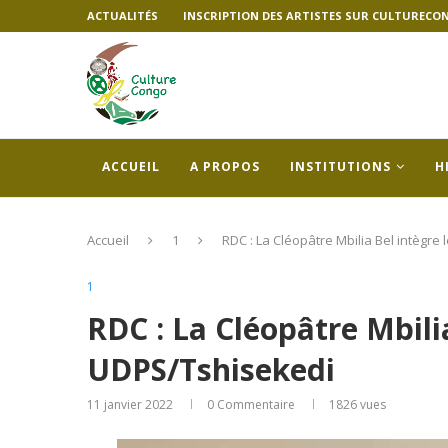
ACTUALITÉS
INSCRIPTION DES ARTISTES SUR CULTURECO
ACCUEIL
A PROPOS
INSTITUTIONS
H
Accueil
1
RDC : La Cléopâtre Mbilia Bel intègre
1
RDC : La Cléopâtre Mbilia
UDPS/Tshisekedi
11 janvier 2022
0 Commentaire
1826
vues