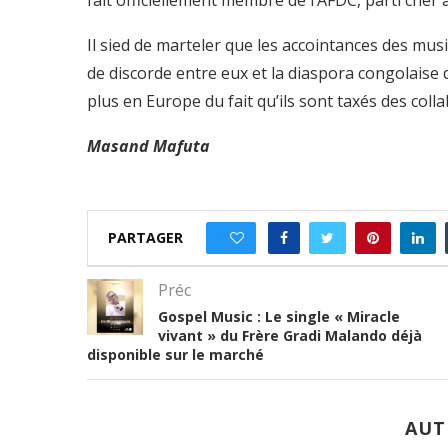
fait officiellement membre de l’AFDC, parti che
Il sied de marteler que les accointances des musi
de discorde entre eux et la diaspora congolaise d
plus en Europe du fait qu’ils sont taxés des col
Masand Mafuta
PARTAGER
0
Préc
Gospel Music : Le single « Miracle
vivant » du Frère Gradi Malando déjà
disponible sur le marché
AUT