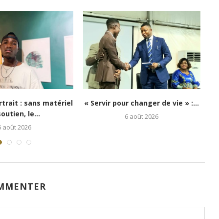
shi : Kongo 26Street
Festival Congo Mboka Vibe : la
 espoir aux enfants...
jeunesse kinoise...
5 août 2026
1 août 2026
MMENTER