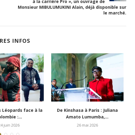
à la carrière Pro », un ouvrage de
Monsieur MIBULUMUKINI Alain, déjà disponible sur
le marché.
RES INFOS
a Wenzey, la voix qui
Jeudi Conte : Mayanda (Ekeko
1
panse...
Muntu) au Musée...
 février 2026
4 décembre 2025