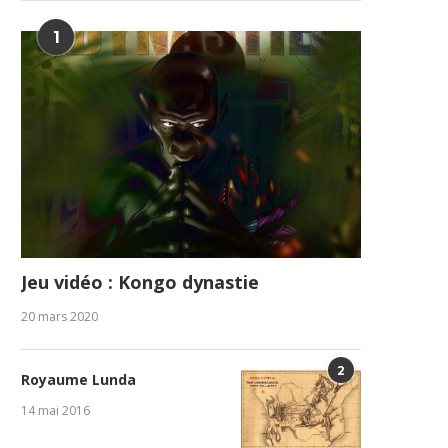
1
Jeu vidéo : Kongo dynastie
20 mars 2020
2
Royaume Lunda
14 mai 2016