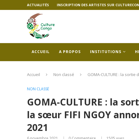
ACTUALITÉS
INSCRIPTION DES ARTISTES SUR CULTURECO
ACCUEIL
A PROPOS
INSTITUTIONS
H
Accueil
Non classé
GOMA-CULTURE : la sortie d
NON CLASSÉ
GOMA-CULTURE : la sorti
la sœur FIFI NGOY anno
2021
6 novembre 2021
0 Commentaire
1505
vues