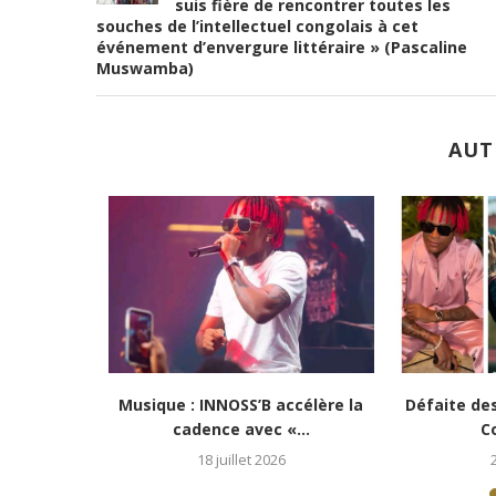
suis fière de rencontrer toutes les
souches de l’intellectuel congolais à cet
événement d’envergure littéraire » (Pascaline
Muswamba)
AUT
: Juliana
10e commémoration du décès
Slam : Glori
,...
de Papa Wemba :...
25 avril 2026
24