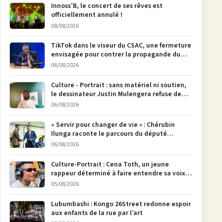
Innoss’B, le concert de ses rêves est
officiellement annulé !
08/08/2026
TikTok dans le viseur du CSAC, une fermeture
envisagée pour contrer la propagande du
M23
06/08/2026
Culture - Portrait : sans matériel ni soutien,
le dessinateur Justin Mulengera refuse de
poser son crayon
06/08/2026
« Servir pour changer de vie » : Chérubin
Ilunga raconte le parcours du député
national Jethro Muyombi Tshimbu en 137
06/08/2026
pages
Culture-Portrait : Cena Toth, un jeune
rappeur déterminé à faire entendre sa voix à
Bunia
05/08/2026
Lubumbashi : Kongo 26Street redonne espoir
aux enfants de la rue par l’art