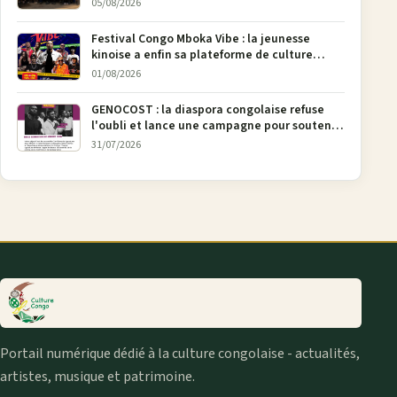
05/08/2026
Festival Congo Mboka Vibe : la jeunesse
kinoise a enfin sa plateforme de culture
urbaine
01/08/2026
GENOCOST : la diaspora congolaise refuse
l'oubli et lance une campagne pour soutenir
la pétition FONAREV depuis Bruxelles
31/07/2026
Portail numérique dédié à la culture congolaise - actualités,
artistes, musique et patrimoine.