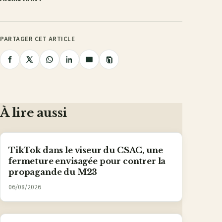
PARTAGER CET ARTICLE
Copier
Partager
Partager
Partager
Partager
Partager
le
lien
sur
sur
sur
sur
par
Facebook
X
WhatsApp
LinkedIn
e-
mail
À lire aussi
TikTok dans le viseur du CSAC, une
fermeture envisagée pour contrer la
propagande du M23
06/08/2026