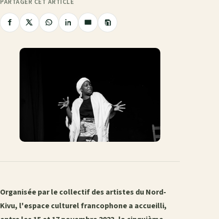
PARTAGER CET ARTICLE
Copier
Partager
Partager
Partager
Partager
Partager
le
sur
sur
sur
sur
par
lien
Facebook
X
WhatsApp
LinkedIn
e-
mail
Organisée par le collectif des artistes du Nord-
Kivu, l'espace culturel francophone a accueilli,