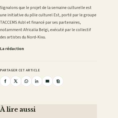
Signalons que le projet de la semaine culturelle est
une initiative du pôle culturel Est, porté par le groupe
TACCEMS Asbl et financé par ses partenaires,
notamment Africalia Belgi, exécuté par le collectif
des artistes du Nord-Kivu.
La rédaction
PARTAGER CET ARTICLE
Copier
Partager
Partager
Partager
Partager
Partager
le
lien
sur
sur
sur
sur
par
Facebook
X
WhatsApp
LinkedIn
e-
mail
À lire aussi