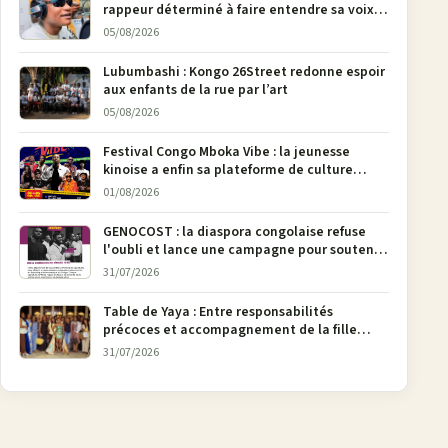
rappeur déterminé à faire entendre sa voix à
Bunia
05/08/2026
Lubumbashi : Kongo 26Street redonne espoir
aux enfants de la rue par l’art
05/08/2026
Festival Congo Mboka Vibe : la jeunesse
kinoise a enfin sa plateforme de culture
urbaine
01/08/2026
GENOCOST : la diaspora congolaise refuse
l'oubli et lance une campagne pour soutenir
la pétition FONAREV depuis Bruxelles
31/07/2026
Table de Yaya : Entre responsabilités
précoces et accompagnement de la fille
aînée, la diaspora en débat
31/07/2026