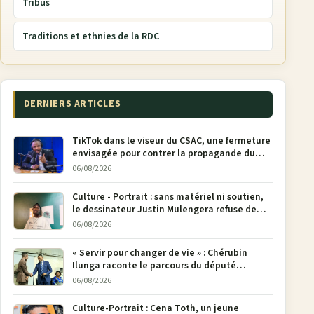
Tribus
Traditions et ethnies de la RDC
DERNIERS ARTICLES
TikTok dans le viseur du CSAC, une fermeture
envisagée pour contrer la propagande du
M23
06/08/2026
Culture - Portrait : sans matériel ni soutien,
le dessinateur Justin Mulengera refuse de
poser son crayon
06/08/2026
« Servir pour changer de vie » : Chérubin
Ilunga raconte le parcours du député
national Jethro Muyombi Tshimbu en 137
06/08/2026
pages
Culture-Portrait : Cena Toth, un jeune