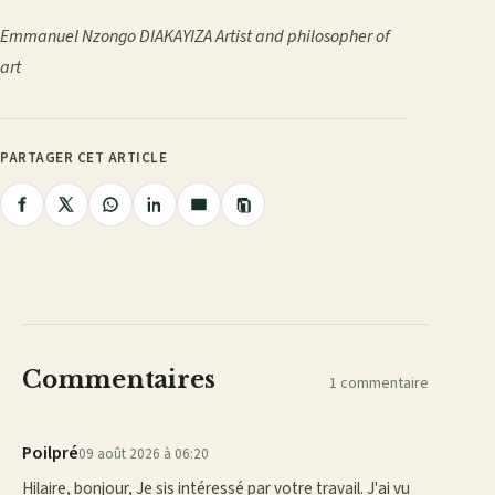
Emmanuel Nzongo DIAKAYIZA
Artist and philosopher of
art
PARTAGER CET ARTICLE
Copier
Partager
Partager
Partager
Partager
Partager
le
lien
sur
sur
sur
sur
par
Facebook
X
WhatsApp
LinkedIn
e-
mail
Commentaires
1 commentaire
Poilpré
09 août 2026 à 06:20
Hilaire, bonjour, Je sis intéressé par votre travail. J'ai vu