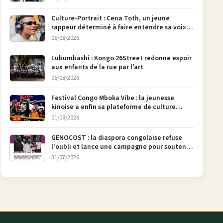
pages
Culture-Portrait : Cena Toth, un jeune
rappeur déterminé à faire entendre sa voix à
Bunia
05/08/2026
Lubumbashi : Kongo 26Street redonne espoir
aux enfants de la rue par l’art
05/08/2026
Festival Congo Mboka Vibe : la jeunesse
kinoise a enfin sa plateforme de culture
urbaine
01/08/2026
GENOCOST : la diaspora congolaise refuse
l'oubli et lance une campagne pour soutenir
la pétition FONAREV depuis Bruxelles
31/07/2026