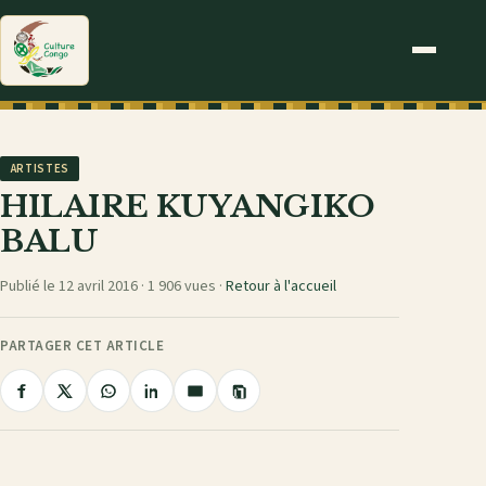
ARTISTES
HILAIRE KUYANGIKO
BALU
Publié le 12 avril 2016 ·
1 906 vues
·
Retour à l'accueil
PARTAGER CET ARTICLE
Copier
Partager
Partager
Partager
Partager
Partager
le
sur
sur
sur
sur
par
lien
Facebook
X
WhatsApp
LinkedIn
e-