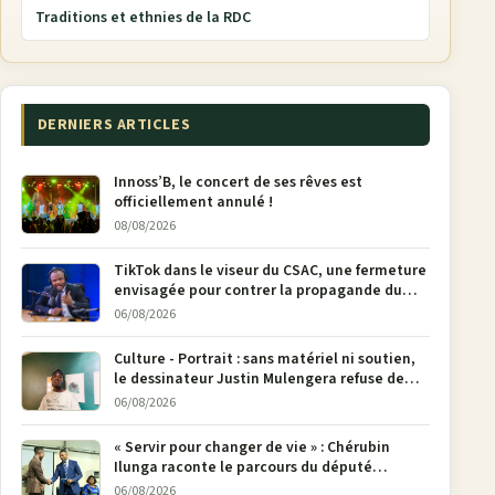
Traditions et ethnies de la RDC
DERNIERS ARTICLES
Innoss’B, le concert de ses rêves est
officiellement annulé !
08/08/2026
TikTok dans le viseur du CSAC, une fermeture
envisagée pour contrer la propagande du
M23
06/08/2026
Culture - Portrait : sans matériel ni soutien,
le dessinateur Justin Mulengera refuse de
poser son crayon
06/08/2026
« Servir pour changer de vie » : Chérubin
Ilunga raconte le parcours du député
national Jethro Muyombi Tshimbu en 137
06/08/2026