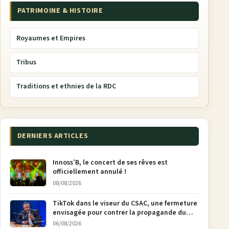
PATRIMOINE & HISTOIRE
Royaumes et Empires
Tribus
Traditions et ethnies de la RDC
DERNIERS ARTICLES
Innoss’B, le concert de ses rêves est
officiellement annulé !
08/08/2026
TikTok dans le viseur du CSAC, une fermeture
envisagée pour contrer la propagande du
M23
06/08/2026