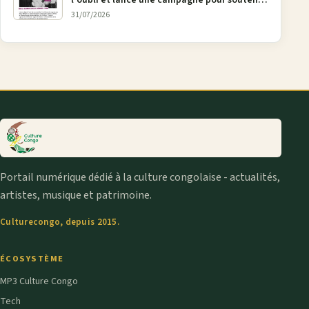
l'oubli et lance une campagne pour soutenir
la pétition FONAREV depuis Bruxelles
31/07/2026
Portail numérique dédié à la culture congolaise - actualités,
artistes, musique et patrimoine.
Culturecongo, depuis 2015.
ÉCOSYSTÈME
MP3 Culture Congo
Tech