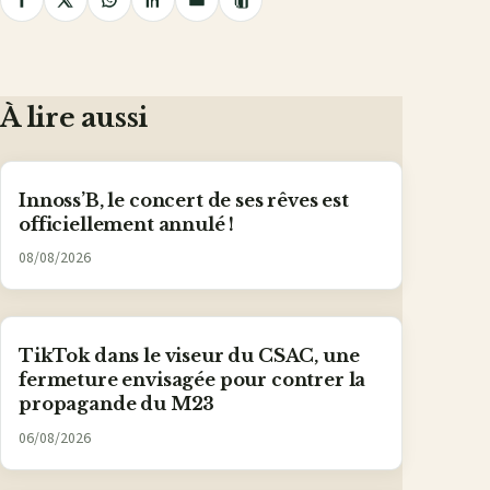
Copier
Partager
Partager
Partager
Partager
Partager
le
lien
sur
sur
sur
sur
par
Facebook
X
WhatsApp
LinkedIn
e-
mail
À lire aussi
Innoss’B, le concert de ses rêves est
officiellement annulé !
08/08/2026
TikTok dans le viseur du CSAC, une
fermeture envisagée pour contrer la
propagande du M23
06/08/2026