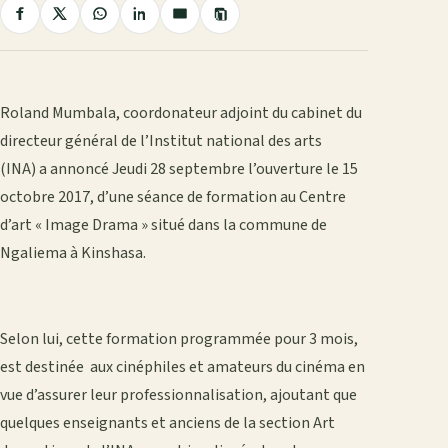
Copier
Partager
Partager
Partager
Partager
Partager
le
sur
sur
sur
sur
par
lien
Facebook
X
WhatsApp
LinkedIn
e-
mail
Roland Mumbala, coordonateur adjoint du cabinet du
directeur général de l’Institut national des arts
(INA) a annoncé Jeudi 28 septembre l’ouverture le 15
octobre 2017, d’une séance de formation au Centre
d’art « Image Drama » situé dans la commune de
Ngaliema à Kinshasa.
Selon lui, cette formation programmée pour 3 mois,
est destinée aux cinéphiles et amateurs du cinéma en
vue d’assurer leur professionnalisation, ajoutant que
quelques enseignants et anciens de la section Art