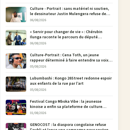
Culture - Portrait : sans matériel ni soutien,
le dessinateur Justin Mulengera refuse de
poser son crayon
06/08/2026
« Servir pour changer de vie » : Chérubin
Ilunga raconte le parcours du député
national Jethro Muyombi Tshimbu en 137
06/08/2026
pages
Culture-Portrait : Cena Toth, un jeune
rappeur déterminé à faire entendre sa voix à
Bunia
05/08/2026
Lubumbashi : Kongo 26Street redonne espoir
aux enfants de la rue par l’art
05/08/2026
Festival Congo Mboka Vibe : la jeunesse
kinoise a enfin sa plateforme de culture
urbaine
01/08/2026
GENOCOST : la diaspora congolaise refuse