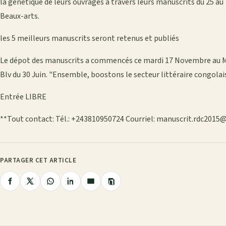
la génétique de leurs ouvrages à travers leurs manuscrits du 25 a
Beaux-arts.
les 5 meilleurs manuscrits seront retenus et publiés
Le dépot des manuscrits a commencés ce mardi 17 Novembre au Mini
Blv du 30 Juin. "Ensemble, boostons le secteur littéraire congolai
Entrée LIBRE
**Tout contact: Tél.: +243810950724 Courriel: manuscrit.rdc201
PARTAGER CET ARTICLE
Copier
Partager
Partager
Partager
Partager
Partager
le
lien
sur
sur
sur
sur
par
Facebook
X
WhatsApp
LinkedIn
e-