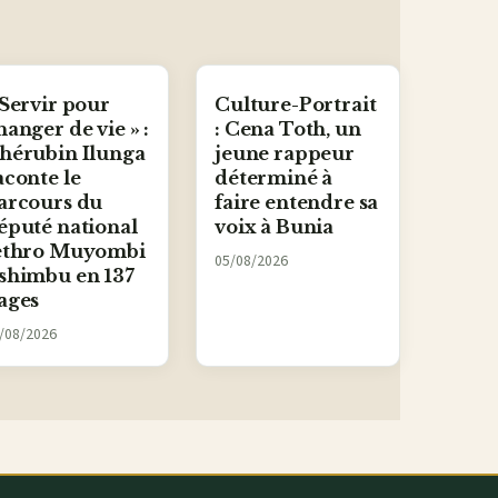
 Servir pour
Culture-Portrait
hanger de vie » :
: Cena Toth, un
hérubin Ilunga
jeune rappeur
aconte le
déterminé à
arcours du
faire entendre sa
éputé national
voix à Bunia
ethro Muyombi
05/08/2026
shimbu en 137
ages
/08/2026