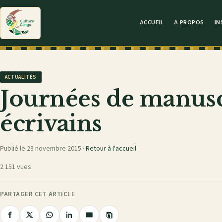
ACCUEIL
A PROPOS
IN
ACTUALITÉS
Journées de manusc
écrivains
Publié le 23 novembre 2015 ·
Retour à l'accueil
2 151 vues
PARTAGER CET ARTICLE
Copier
Partager
Partager
Partager
Partager
Partager