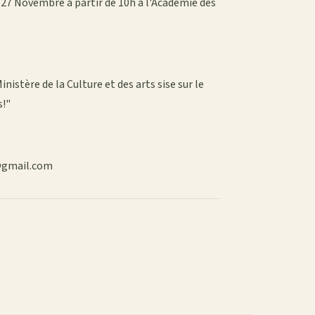
u 27 Novembre à partir de 10h à l'Académie des
stère de la Culture et des arts sise sur le
s!"
5@gmail.com