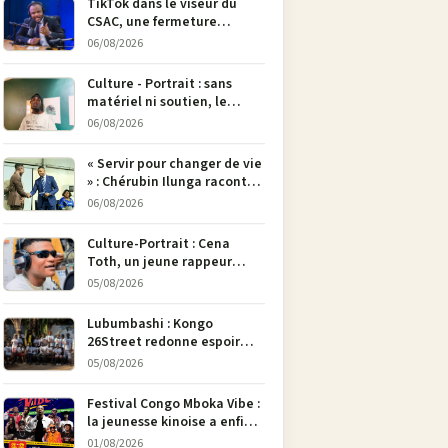
TikTok dans le viseur du
CSAC, une fermeture
envisagée pour contrer la
06/08/2026
propagande du M23
Culture - Portrait : sans
matériel ni soutien, le
dessinateur Justin
06/08/2026
Mulengera refuse de poser
son crayon
« Servir pour changer de vie
» : Chérubin Ilunga raconte
le parcours du député
06/08/2026
national Jethro Muyombi
Tshimbu en 137 pages
Culture-Portrait : Cena
Toth, un jeune rappeur
déterminé à faire entendre
05/08/2026
sa voix à Bunia
Lubumbashi : Kongo
26Street redonne espoir
aux enfants de la rue par
05/08/2026
l’art
Festival Congo Mboka Vibe :
la jeunesse kinoise a enfin
sa plateforme de culture
01/08/2026