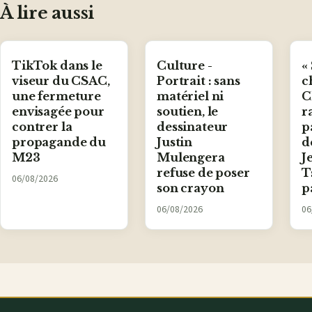
mail
À lire aussi
TikTok dans le
Culture -
«
viseur du CSAC,
Portrait : sans
c
une fermeture
matériel ni
C
envisagée pour
soutien, le
r
contrer la
dessinateur
p
propagande du
Justin
d
M23
Mulengera
J
refuse de poser
T
06/08/2026
son crayon
p
06/08/2026
06