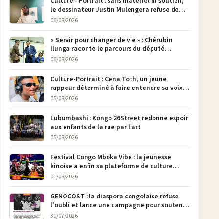
Culture - Portrait : sans matériel ni soutien,
le dessinateur Justin Mulengera refuse de
poser son crayon
06/08/2026
« Servir pour changer de vie » : Chérubin
Ilunga raconte le parcours du député
national Jethro Muyombi Tshimbu en 137
06/08/2026
pages
Culture-Portrait : Cena Toth, un jeune
rappeur déterminé à faire entendre sa voix à
Bunia
05/08/2026
Lubumbashi : Kongo 26Street redonne espoir
aux enfants de la rue par l’art
05/08/2026
Festival Congo Mboka Vibe : la jeunesse
kinoise a enfin sa plateforme de culture
urbaine
01/08/2026
GENOCOST : la diaspora congolaise refuse
l'oubli et lance une campagne pour soutenir
la pétition FONAREV depuis Bruxelles
31/07/2026