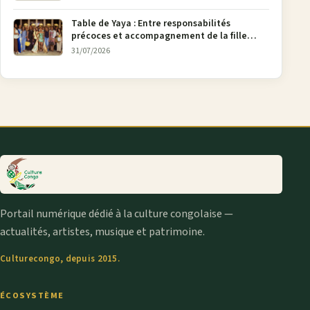
Table de Yaya : Entre responsabilités
précoces et accompagnement de la fille
aînée, la diaspora en débat
31/07/2026
Portail numérique dédié à la culture congolaise —
actualités, artistes, musique et patrimoine.
Culturecongo, depuis 2015.
ÉCOSYSTÈME