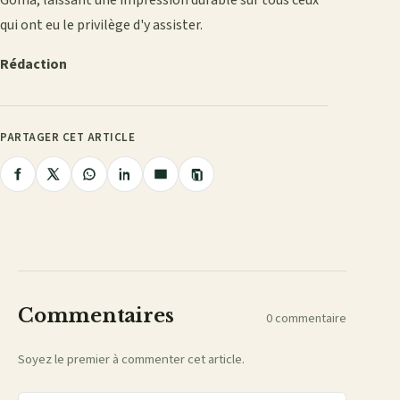
qui ont eu le privilège d'y assister.
Rédaction
PARTAGER CET ARTICLE
Copier
Partager
Partager
Partager
Partager
Partager
le
lien
sur
sur
sur
sur
par
Facebook
X
WhatsApp
LinkedIn
e-
mail
Commentaires
0 commentaire
Soyez le premier à commenter cet article.