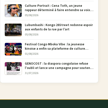
Culture-Portrait : Cena Toth, un jeune
rappeur déterminé à faire entendre sa voix à
Bunia
05/08/2026
Lubumbashi : Kongo 26Street redonne espoir
aux enfants de la rue par l’art
05/08/2026
Festival Congo Mboka Vibe : la jeunesse
kinoise a enfin sa plateforme de culture
urbaine
01/08/2026
GENOCOST : la diaspora congolaise refuse
l'oubli et lance une campagne pour soutenir
la pétition FONAREV depuis Bruxelles
31/07/2026