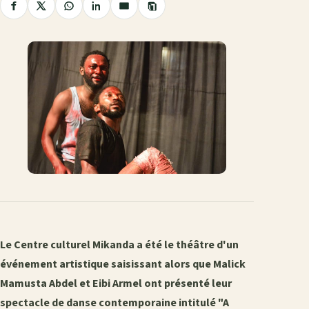
Copier
Partager
Partager
Partager
Partager
Partager
le
sur
sur
sur
sur
par
lien
Facebook
X
WhatsApp
LinkedIn
e-
mail
Le Centre culturel Mikanda a été le théâtre d'un
événement artistique saisissant alors que Malick
Mamusta Abdel et Eibi Armel ont présenté leur
spectacle de danse contemporaine intitulé "A