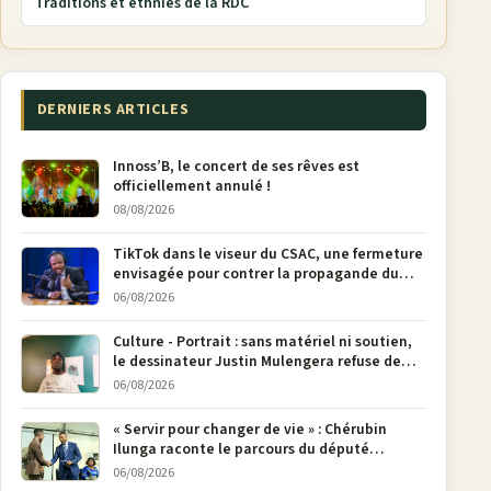
Traditions et ethnies de la RDC
DERNIERS ARTICLES
Innoss’B, le concert de ses rêves est
officiellement annulé !
08/08/2026
TikTok dans le viseur du CSAC, une fermeture
envisagée pour contrer la propagande du
M23
06/08/2026
Culture - Portrait : sans matériel ni soutien,
le dessinateur Justin Mulengera refuse de
poser son crayon
06/08/2026
« Servir pour changer de vie » : Chérubin
Ilunga raconte le parcours du député
national Jethro Muyombi Tshimbu en 137
06/08/2026
pages