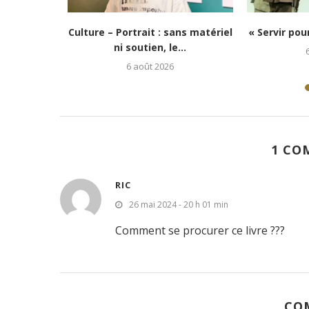
na Toth, un
Lubumbashi : Kongo 26Street
Festival C
rminé...
redonne espoir aux enfants...
jeune
5 août 2026
1 CO
RIC
26 mai 2024 - 20 h 01 min
Comment se procurer ce livre ???
CO