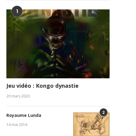
1
Jeu vidéo : Kongo dynastie
20 mars 2020
2
Royaume Lunda
14 mai 2016