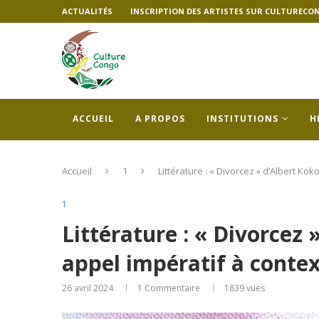
ACTUALITÉS
INSCRIPTION DES ARTISTES SUR CULTURECO
ACCUEIL
A PROPOS
INSTITUTIONS
H
Accueil
1
Littérature : « Divorcez » d’Albert Ko
1
Littérature : « Divorcez
appel impératif à contex
26 avril 2024
1 Commentaire
1839
vues