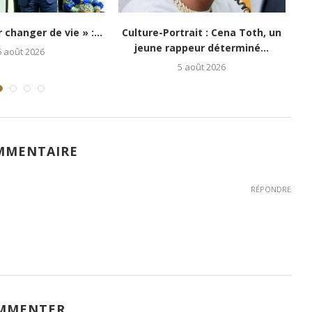
ongo Mboka Vibe : la
Table de Yaya : Entre
sse kinoise...
responsabilités précoces et...
1 août 2026
31 juillet 2026
MMENTAIRE
RÉPONDRE
MMENTER