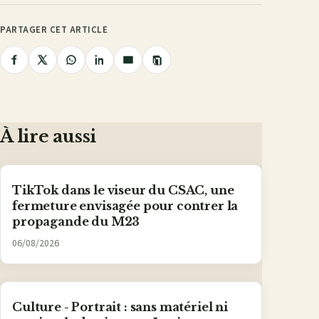
PARTAGER CET ARTICLE
Copier
Partager
Partager
Partager
Partager
Partager
le
lien
sur
sur
sur
sur
par
Facebook
X
WhatsApp
LinkedIn
e-
mail
À lire aussi
TikTok dans le viseur du CSAC, une
fermeture envisagée pour contrer la
propagande du M23
06/08/2026
Culture - Portrait : sans matériel ni