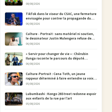
08/08/2026
TikTok dans le viseur du CSAC, une fermeture
envisagée pour contrer la propagande du
M23
06/08/2026
Culture - Portrait : sans matériel ni soutien,
le dessinateur Justin Mulengera refuse de
poser son crayon
06/08/2026
« Servir pour changer de vie » : Chérubin
Ilunga raconte le parcours du député
national Jethro Muyombi Tshimbu en 137
06/08/2026
pages
Culture-Portrait : Cena Toth, un jeune
rappeur déterminé à faire entendre sa voix à
Bunia
05/08/2026
Lubumbashi : Kongo 26Street redonne espoir
aux enfants de la rue par l’art
05/08/2026