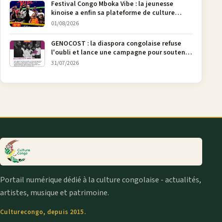
Festival Congo Mboka Vibe : la jeunesse
kinoise a enfin sa plateforme de culture
urbaine
01/08/2026
GENOCOST : la diaspora congolaise refuse
l'oubli et lance une campagne pour soutenir
la pétition FONAREV depuis Bruxelles
31/07/2026
Portail numérique dédié à la culture congolaise - actualités,
artistes, musique et patrimoine.
Culturecongo, depuis 2015.