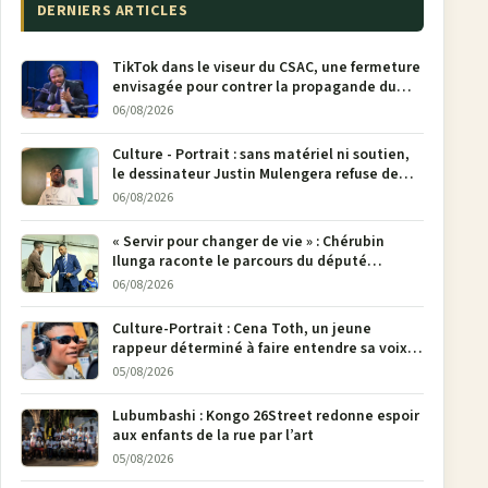
DERNIERS ARTICLES
TikTok dans le viseur du CSAC, une fermeture
envisagée pour contrer la propagande du
M23
06/08/2026
Culture - Portrait : sans matériel ni soutien,
le dessinateur Justin Mulengera refuse de
poser son crayon
06/08/2026
« Servir pour changer de vie » : Chérubin
Ilunga raconte le parcours du député
national Jethro Muyombi Tshimbu en 137
06/08/2026
pages
Culture-Portrait : Cena Toth, un jeune
rappeur déterminé à faire entendre sa voix à
Bunia
05/08/2026
Lubumbashi : Kongo 26Street redonne espoir
aux enfants de la rue par l’art
05/08/2026