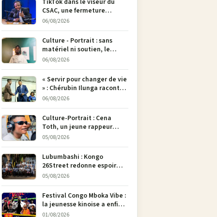
TikTok dans le viseur du
CSAC, une fermeture
envisagée pour contrer la
06/08/2026
propagande du M23
Culture - Portrait : sans
matériel ni soutien, le
dessinateur Justin
06/08/2026
Mulengera refuse de poser
son crayon
« Servir pour changer de vie
» : Chérubin Ilunga raconte
le parcours du député
06/08/2026
national Jethro Muyombi
Tshimbu en 137 pages
Culture-Portrait : Cena
Toth, un jeune rappeur
déterminé à faire entendre
05/08/2026
sa voix à Bunia
Lubumbashi : Kongo
26Street redonne espoir
aux enfants de la rue par
05/08/2026
l’art
Festival Congo Mboka Vibe :
la jeunesse kinoise a enfin
sa plateforme de culture
01/08/2026