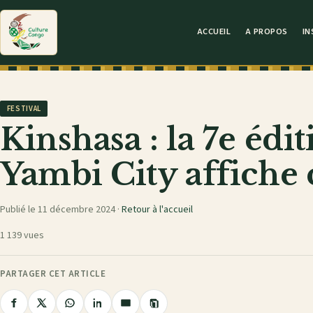
ACCUEIL
A PROPOS
IN
FESTIVAL
Kinshasa : la 7e édit
Yambi City affiche
Publié le 11 décembre 2024 ·
Retour à l'accueil
1 139 vues
PARTAGER CET ARTICLE
Copier
Partager
Partager
Partager
Partager
Partager