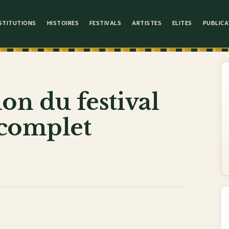
STITUTIONS
HISTOIRES
FESTIVALS
ARTISTES
ELITES
PUBLICA
ion du festival
 complet