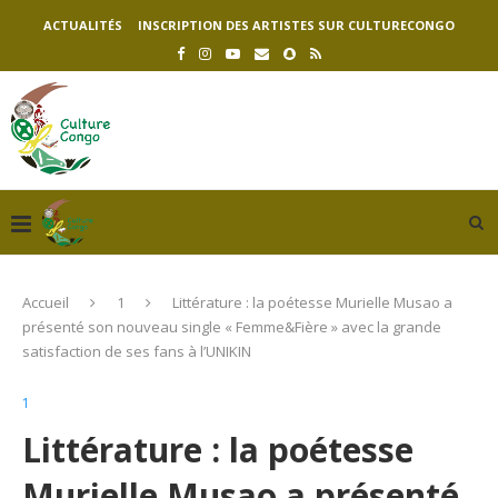
ACTUALITÉS
INSCRIPTION DES ARTISTES SUR CULTURECONGO
Accueil
1
Littérature : la poétesse Murielle Musao a
présenté son nouveau single « Femme&Fière » avec la grande
satisfaction de ses fans à l’UNIKIN
1
Littérature : la poétesse
Murielle Musao a présenté