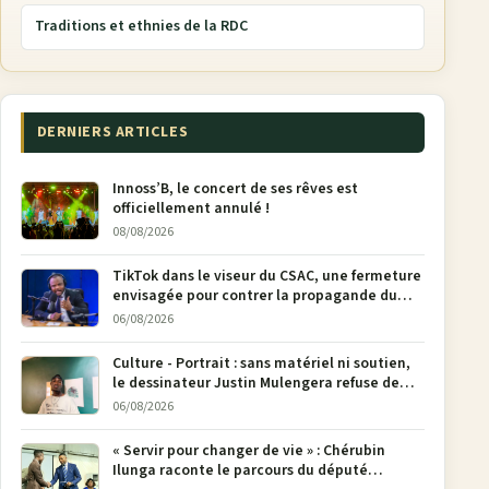
Traditions et ethnies de la RDC
DERNIERS ARTICLES
Innoss’B, le concert de ses rêves est
officiellement annulé !
08/08/2026
TikTok dans le viseur du CSAC, une fermeture
envisagée pour contrer la propagande du
M23
06/08/2026
Culture - Portrait : sans matériel ni soutien,
le dessinateur Justin Mulengera refuse de
poser son crayon
06/08/2026
« Servir pour changer de vie » : Chérubin
Ilunga raconte le parcours du député