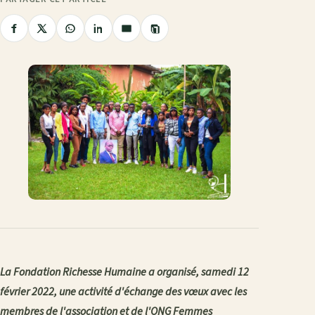
Copier
Partager
Partager
Partager
Partager
Partager
le
sur
sur
sur
sur
par
lien
Facebook
X
WhatsApp
LinkedIn
e-
mail
La Fondation Richesse Humaine a organisé, samedi 12
février 2022, une activité d'échange des vœux avec les
membres de l'association et de l'ONG Femmes