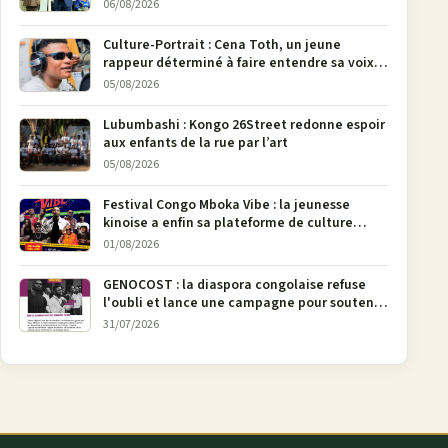
national Jethro Muyombi Tshimbu en 137
06/08/2026
pages
Culture-Portrait : Cena Toth, un jeune
rappeur déterminé à faire entendre sa voix à
Bunia
05/08/2026
Lubumbashi : Kongo 26Street redonne espoir
aux enfants de la rue par l’art
05/08/2026
Festival Congo Mboka Vibe : la jeunesse
kinoise a enfin sa plateforme de culture
urbaine
01/08/2026
GENOCOST : la diaspora congolaise refuse
l'oubli et lance une campagne pour soutenir
la pétition FONAREV depuis Bruxelles
31/07/2026