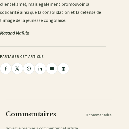
clientélisme), mais également promouvoir la
solidarité ainsi que la consolidation et la défense de
l'image de la jeunesse congolaise.
Masand Mafuta
PARTAGER CET ARTICLE
Copier
Partager
Partager
Partager
Partager
Partager
le
lien
sur
sur
sur
sur
par
Facebook
X
WhatsApp
LinkedIn
e-
mail
Commentaires
0 commentaire
Soyez le premier à commenter cet article.