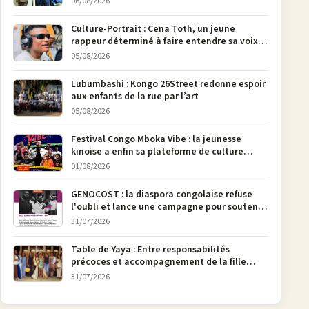
06/08/2026
pages
Culture-Portrait : Cena Toth, un jeune
rappeur déterminé à faire entendre sa voix à
Bunia
05/08/2026
Lubumbashi : Kongo 26Street redonne espoir
aux enfants de la rue par l’art
05/08/2026
Festival Congo Mboka Vibe : la jeunesse
kinoise a enfin sa plateforme de culture
urbaine
01/08/2026
GENOCOST : la diaspora congolaise refuse
l'oubli et lance une campagne pour soutenir
la pétition FONAREV depuis Bruxelles
31/07/2026
Table de Yaya : Entre responsabilités
précoces et accompagnement de la fille
aînée, la diaspora en débat
31/07/2026