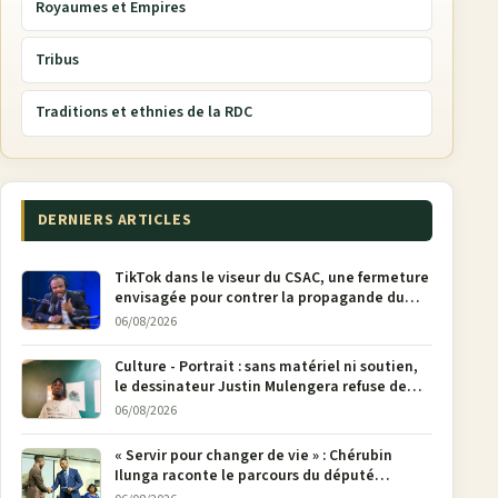
Royaumes et Empires
Tribus
Traditions et ethnies de la RDC
DERNIERS ARTICLES
TikTok dans le viseur du CSAC, une fermeture
envisagée pour contrer la propagande du
M23
06/08/2026
Culture - Portrait : sans matériel ni soutien,
le dessinateur Justin Mulengera refuse de
poser son crayon
06/08/2026
« Servir pour changer de vie » : Chérubin
Ilunga raconte le parcours du député
national Jethro Muyombi Tshimbu en 137